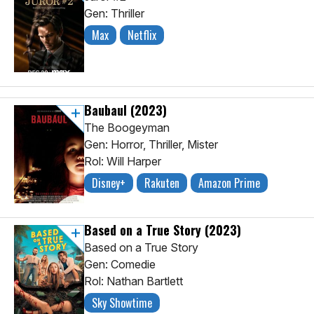
Gen: Thriller
Max
Netflix
Baubaul
(2023)
The Boogeyman
Gen: Horror, Thriller, Mister
Rol: Will Harper
Disney+
Rakuten
Amazon Prime
Based on a True Story
(2023)
Based on a True Story
Gen: Comedie
Rol: Nathan Bartlett
Sky Showtime