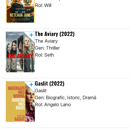
Rol: Will
The Aviary
(2022)
The Aviary
Gen: Thriller
Rol: Seth
Gaslit
(2022)
Gaslit
Gen: Biografic, Istoric, Dramă
Rol: Angelo Lano