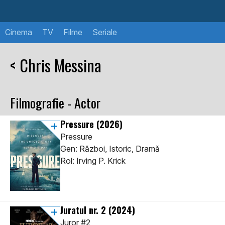
Cinema
TV
Filme
Seriale
< Chris Messina
Filmografie - Actor
Pressure
(2026)
Pressure
Gen: Război, Istoric, Dramă
Rol: Irving P. Krick
Juratul nr. 2
(2024)
Juror #2