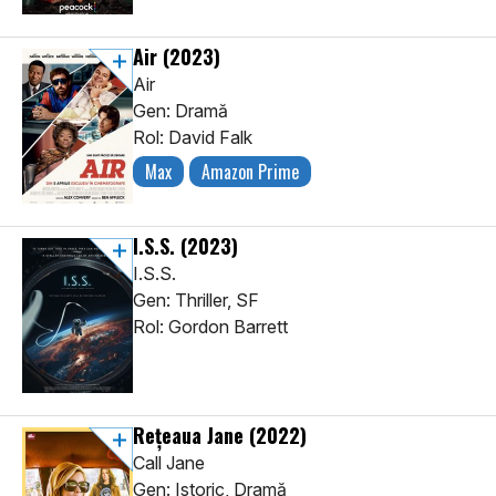
Air
(2023)
Air
Gen: Dramă
Rol: David Falk
Max
Amazon Prime
I.S.S.
(2023)
I.S.S.
Gen: Thriller, SF
Rol: Gordon Barrett
Rețeaua Jane
(2022)
Call Jane
Gen: Istoric, Dramă