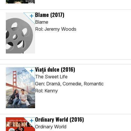
Blame
(2017)
Blame
Rol: Jeremy Woods
Viaţă dulce
(2016)
The Sweet Life
Gen: Dramă, Comedie, Romantic
Rol: Kenny
Ordinary World
(2016)
Ordinary World