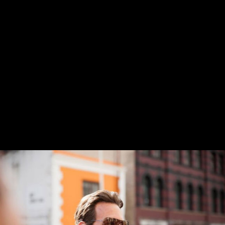
Înapoi
Darron Meyer