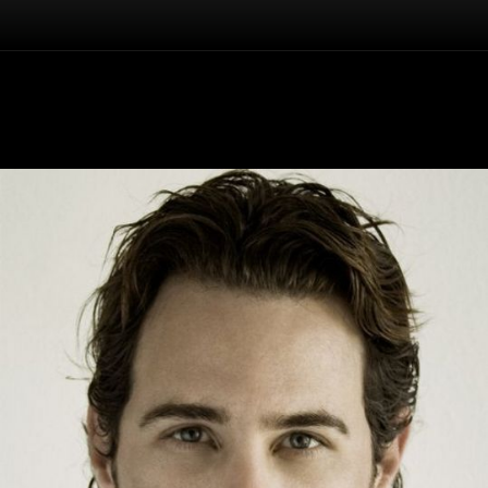
Înapoi
Darron Meyer