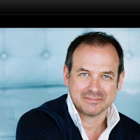
Înapoi
Ian James Corlett