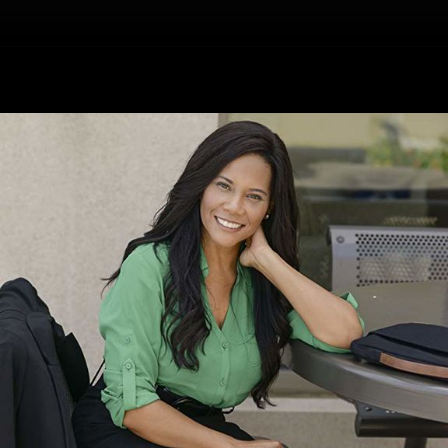
Înapoi
Leah Procito