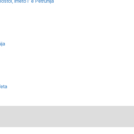
stoi, imeto i' e Petrunija
ija
eta