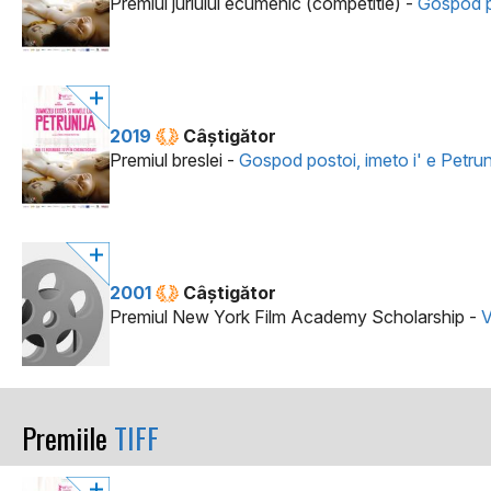
Premiul juriului ecumenic (competitie) -
Gospod po
2019
Câştigător
Premiul breslei -
Gospod postoi, imeto i' e Petrun
2001
Câştigător
Premiul New York Film Academy Scholarship -
V
Premiile
TIFF