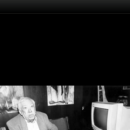
Înapoi
Yuri Nikulin