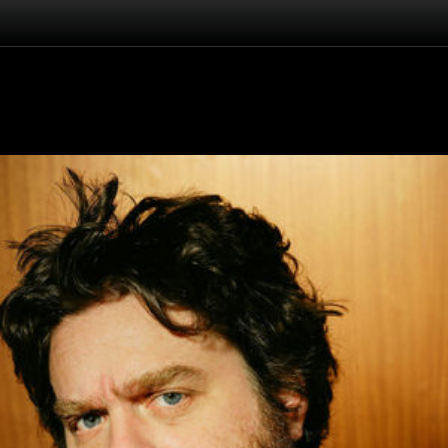
Înapoi
Zach Galifianakis