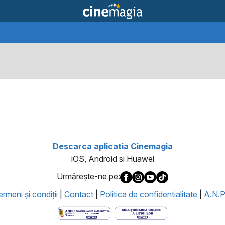
1
Descarca aplicatia Cinemagia
iOS, Android si Huawei
Urmăreşte-ne pe:
rmeni şi condiţii
|
Contact
|
Politica de confidentialitate
|
A.N.P