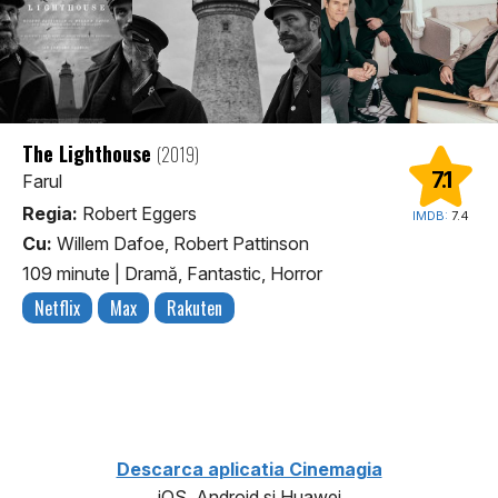
The Lighthouse
(2019)
7.1
Farul
Regia:
Robert Eggers
IMDB:
7.4
Cu:
Willem Dafoe, Robert Pattinson
109 minute
|
Dramă, Fantastic, Horror
Netflix
Max
Rakuten
1
Descarca aplicatia Cinemagia
iOS, Android si Huawei