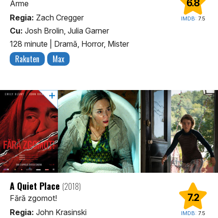
6.8
Arme
Regia:
Zach Cregger
IMDB:
7.5
Cu:
Josh Brolin, Julia Garner
128 minute
|
Dramă, Horror, Mister
Rakuten
Max
A Quiet Place
(2018)
7.2
Fără zgomot!
Regia:
John Krasinski
IMDB:
7.5