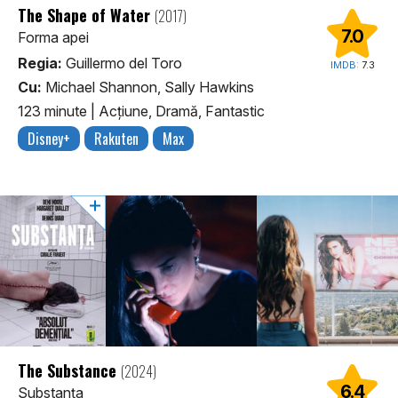
The Shape of Water
(2017)
7.0
Forma apei
Regia:
Guillermo del Toro
IMDB:
7.3
Cu:
Michael Shannon, Sally Hawkins
123 minute
|
Acţiune, Dramă, Fantastic
Disney+
Rakuten
Max
The Substance
(2024)
6.4
Substanța