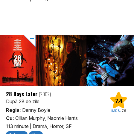
28 Days Later
(2002)
7.4
După 28 de zile
Regia:
Danny Boyle
IMDB:
7.5
Cu:
Cillian Murphy, Naomie Harris
113 minute
|
Dramă, Horror, SF