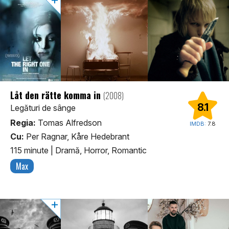
Låt den rätte komma in
(2008)
8.1
Legături de sânge
Regia:
Tomas Alfredson
IMDB:
7.8
Cu:
Per Ragnar, Kåre Hedebrant
115 minute
|
Dramă, Horror, Romantic
Max