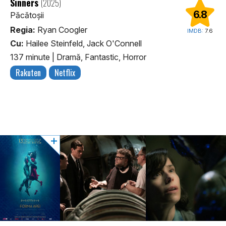
Sinners
(2025)
6.8
Păcătoșii
Regia:
Ryan Coogler
IMDB:
7.6
Cu:
Hailee Steinfeld, Jack O'Connell
137 minute
|
Dramă, Fantastic, Horror
Rakuten
Netflix