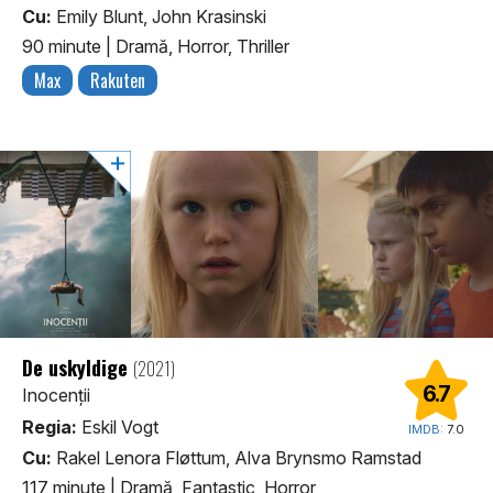
Cu:
Emily Blunt, John Krasinski
90 minute
|
Dramă, Horror, Thriller
Max
Rakuten
De uskyldige
(2021)
6.7
Inocenții
Regia:
Eskil Vogt
IMDB:
7.0
Cu:
Rakel Lenora Fløttum, Alva Brynsmo Ramstad
117 minute
|
Dramă, Fantastic, Horror