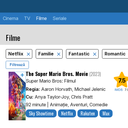
Cinema
TV
Filme
Seriale
Filme
Netflix
Familie
Fantastic
Romantic
Filtrează
The Super Mario Bros. Movie
(2023)
7.5
Super Mario Bros: Filmul
Regia:
Aaron Horvath, Michael Jelenic
IMDB:
7.
Cu:
Anya Taylor-Joy, Chris Pratt
92 minute
|
Animaţie, Aventuri, Comedie
Sky Showtime
Netflix
Rakuten
Max