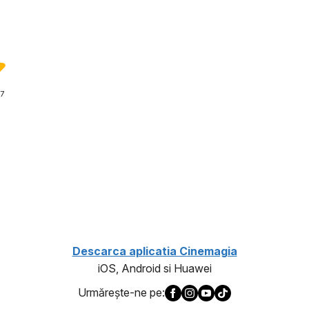
7
1
Descarca aplicatia Cinemagia
iOS, Android si Huawei
Urmăreşte-ne pe: