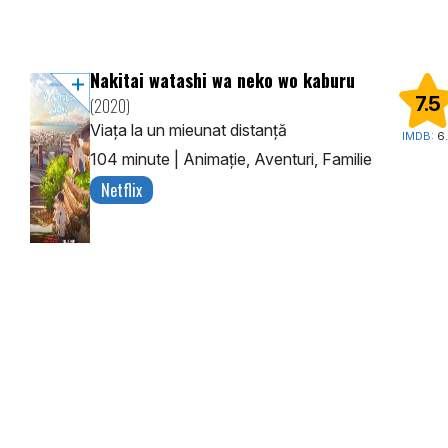
Nakitai watashi wa neko wo kaburu
7.5
(2020)
Viața la un mieunat distanță
IMDB:
6.
104 minute
|
Animaţie, Aventuri, Familie
Netflix