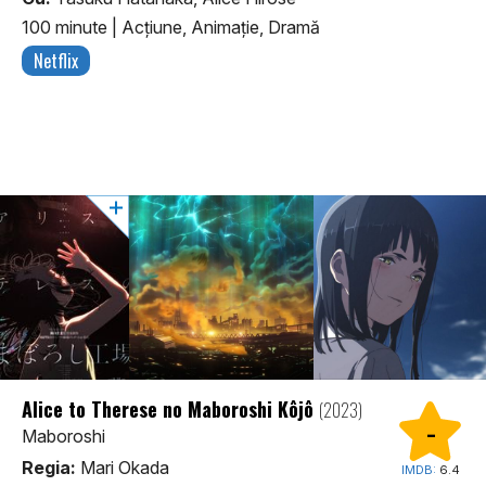
100 minute
|
Acţiune, Animaţie, Dramă
Netflix
Alice to Therese no Maboroshi Kôjô
(2023)
-
Maboroshi
Regia:
Mari Okada
IMDB:
6.4