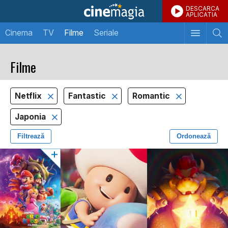
DESCARCA
APLICATIA
Cinema
TV
Filme
Seriale
Filme
Netflix
Fantastic
Romantic
Japonia
Filtrează
Ordonează