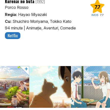
Kurenai no buta
(1992)
7.7
Porco Rosso
Regia:
Hayao Miyazaki
IMDB:
7.7
Cu:
Shuichiro Moriyama, Tokiko Kato
94 minute
|
Animaţie, Aventuri, Comedie
Netflix