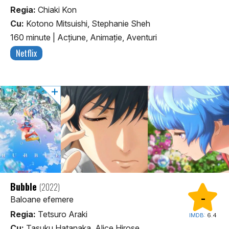
Regia:
Chiaki Kon
Cu:
Kotono Mitsuishi, Stephanie Sheh
160 minute
|
Acţiune, Animaţie, Aventuri
Netflix
Bubble
(2022)
-
Baloane efemere
Regia:
Tetsuro Araki
IMDB:
6.4
Cu:
Tasuku Hatanaka, Alice Hirose