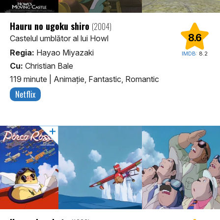
Hauru no ugoku shiro
(2004)
8.6
Castelul umblător al lui Howl
Regia:
Hayao Miyazaki
IMDB:
8.2
Cu:
Christian Bale
119 minute
|
Animaţie, Fantastic, Romantic
Netflix