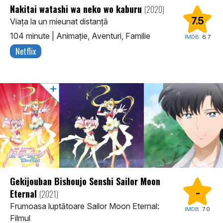
Nakitai watashi wa neko wo kaburu
(2020)
7.5
Viața la un mieunat distanță
104 minute
|
Animaţie, Aventuri, Familie
IMDB:
6.7
Netflix
Gekijouban Bishoujo Senshi Sailor Moon
Eternal
-
(2021)
Frumoasa luptătoare Sailor Moon Eternal:
IMDB:
7.0
Filmul