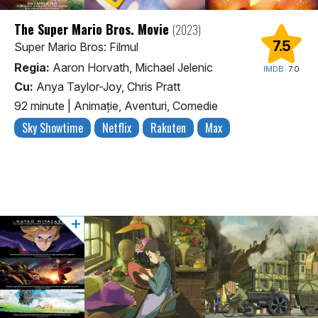
The Super Mario Bros. Movie
(2023)
7.5
Super Mario Bros: Filmul
Regia:
Aaron Horvath, Michael Jelenic
IMDB:
7.0
Cu:
Anya Taylor-Joy, Chris Pratt
92 minute
|
Animaţie, Aventuri, Comedie
Sky Showtime
Netflix
Rakuten
Max