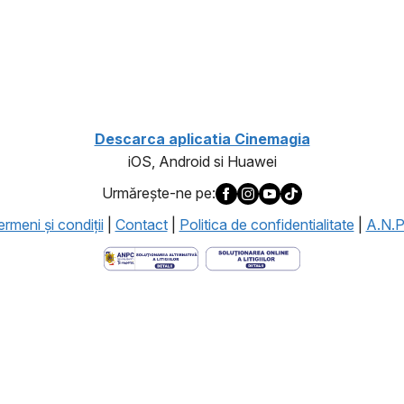
1
Descarca aplicatia Cinemagia
iOS, Android si Huawei
Urmăreşte-ne pe:
rmeni şi condiţii
|
Contact
|
Politica de confidentialitate
|
A.N.P