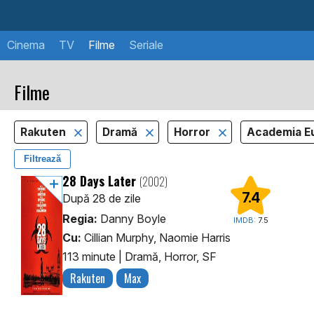
Cinema
TV
Filme
Seriale
Filme
Rakuten
Dramă
Horror
Academia E
Filtrează
28 Days Later
(2002)
7.4
După 28 de zile
Regia:
Danny Boyle
IMDB:
7.5
Cu:
Cillian Murphy, Naomie Harris
113 minute
|
Dramă, Horror, SF
Rakuten
Max