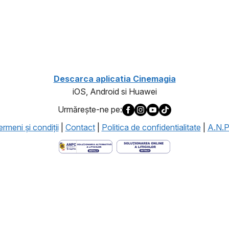
1
Descarca aplicatia Cinemagia
iOS, Android si Huawei
Urmăreşte-ne pe:
rmeni şi condiţii
|
Contact
|
Politica de confidentialitate
|
A.N.P