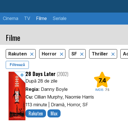
Cinema
TV
Filme
Seriale
Filme
Rakuten
Horror
SF
Thriller
Ac
Filtrează
28 Days Later
(2002)
7.4
După 28 de zile
Regia:
Danny Boyle
IMDB:
7.5
Cu:
Cillian Murphy, Naomie Harris
113 minute
|
Dramă, Horror, SF
Rakuten
Max