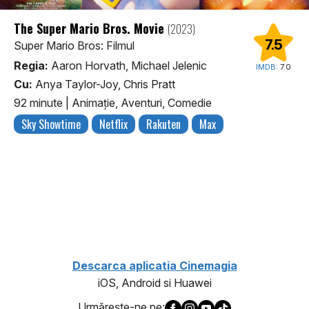
The Super Mario Bros. Movie
(2023)
7.5
Super Mario Bros: Filmul
Regia:
Aaron Horvath, Michael Jelenic
IMDB:
7.0
Cu:
Anya Taylor-Joy, Chris Pratt
92 minute
|
Animaţie, Aventuri, Comedie
Sky Showtime
Netflix
Rakuten
Max
1
Descarca aplicatia Cinemagia
iOS, Android si Huawei
Urmăreşte-ne pe: