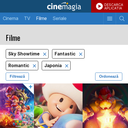
DESCARCA
APLICATIA
Cinema
TV
Filme
Seriale
Filme
Sky Showtime
Fantastic
Romantic
Japonia
Filtrează
Ordonează