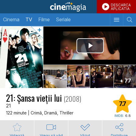
DESCARCA
APLICATIA
Cinema
TV
Filme
Seriale
+ 77
21: Șansa vieții lui
(2008)
7.7
21
122 minute | Crimă, Dramă, Thriller
IMDB:
6.8
Votează
Vreau să văd
Văzut
Distribuie