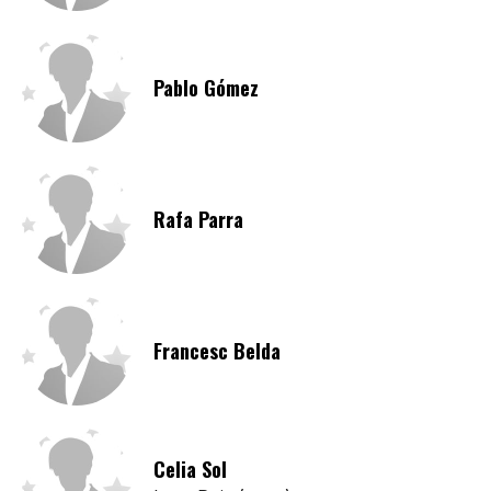
Pablo Gómez
Rafa Parra
Francesc Belda
Celia Sol