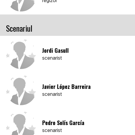
regizor
Scenariul
Jordi Gasull
scenarist
Javier López Barreira
scenarist
Pedro Solís García
scenarist