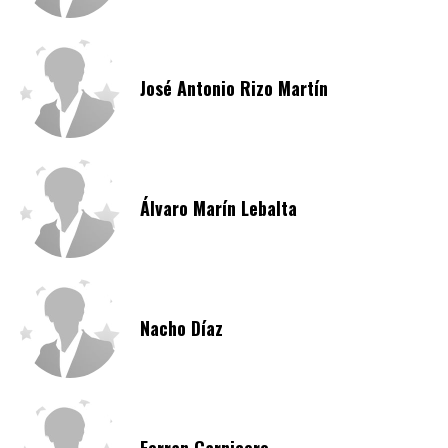
José Antonio Rizo Martín
Álvaro Marín Lebalta
Nacho Díaz
Ferran Carnicero