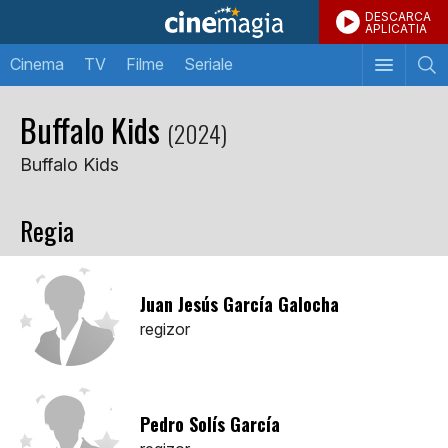
DESCARCA
APLICATIA
Cinema
TV
Filme
Seriale
Buffalo Kids
(2024)
Buffalo Kids
Regia
Juan Jesús García Galocha
regizor
Pedro Solís García