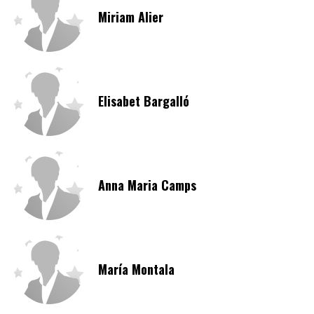
Miriam Alier
Elisabet Bargalló
Anna Maria Camps
María Montala