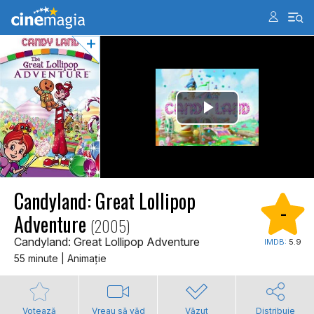
Candyland: Great Lollipop
-
Adventure
(2005)
Candyland: Great Lollipop Adventure
IMDB:
5.9
55 minute | Animaţie
Votează
Vreau să văd
Văzut
Distribuie