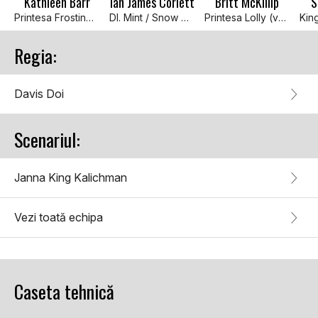
Kathleen Barr
Ian James Corlett
Britt McKillip
S
Printesa Frostine (voce)
Dl. Mint / Snow Beaver (voce)
Printesa Lolly (voce)
Regia:
Davis Doi
Scenariul:
Janna King Kalichman
Vezi toată echipa
Caseta tehnică