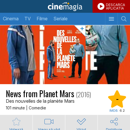
DESCARCA
APLICATIA
Cinema
TV
Filme
Seriale
News from Planet Mars
(2016)
-
Des nouvelles de la planète Mars
101 minute | Comedie
IMDB:
6.2
Votează
Vreau să văd
Văzut
Distribuie