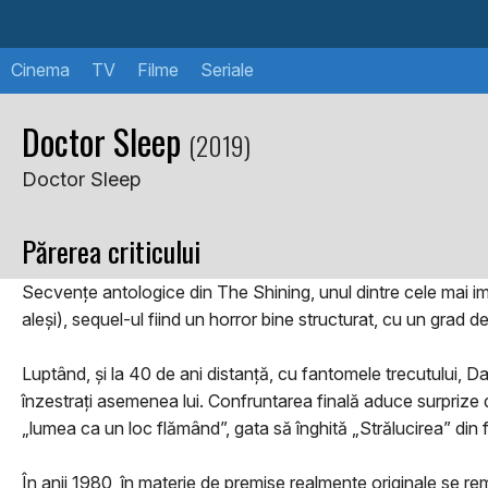
Cinema
TV
Filme
Seriale
Doctor Sleep
(2019)
Doctor Sleep
Părerea criticului
Secvențe antologice din The Shining, unul dintre cele mai impor
aleși), sequel-ul fiind un horror bine structurat, cu un grad 
Luptând, și la 40 de ani distanță, cu fantomele trecutului, 
înzestrați asemenea lui. Confruntarea finală aduce surprize d
„lumea ca un loc flămând”, gata să înghită „Strălucirea” din f
În anii 1980, în materie de premise realmente originale se rem