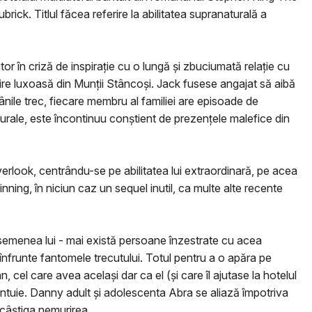
brick. Titlul făcea referire la abilitatea supranaturală a
r în criză de inspiraţie cu o lungă şi zbuciumată relaţie cu
dire luxoasă din Munții Stâncoși. Jack fusese angajat să aibă
ânile trec, fiecare membru al familiei are episoade de
aturale, este încontinuu conştient de prezenţele malefice din
rlook, centrându-se pe abilitatea lui extraordinară, pe acea
nning, în niciun caz un sequel inutil, ca multe alte recente
asemenea lui - mai există persoane înzestrate cu acea
 înfrunte fantomele trecutului. Totul pentru a o apăra pe
cel care avea același dar ca el (și care îl ajutase la hotelul
ntuie. Danny adult și adolescenta Abra se aliază împotriva
 câștiga nemurirea.