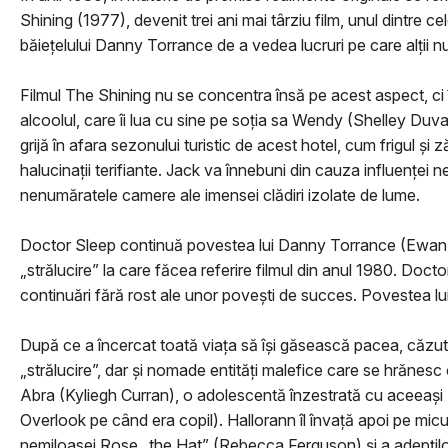
Shining (1977), devenit trei ani mai târziu film, unul dintre c
băiețelului Danny Torrance de a vedea lucruri pe care alții n
Filmul The Shining nu se concentra însă pe acest aspect, ci î
alcoolul, care îi lua cu sine pe soția sa Wendy (Shelley Duva
grijă în afara sezonului turistic de acest hotel, cum frigul ș
halucinații terifiante. Jack va înnebuni din cauza influenţei 
nenumăratele camere ale imensei clădiri izolate de lume.
Doctor Sleep continuă povestea lui Danny Torrance (Ewan McG
„strălucire” la care făcea referire filmul din anul 1980. Docto
continuări fără rost ale unor povești de succes. Povestea l
După ce a încercat toată viața să își găsească pacea, căzut 
„strălucire”, dar și nomade entități malefice care se hrănesc 
Abra (Kyliegh Curran), o adolescentă înzestrată cu aceeași „s
Overlook pe când era copil). Hallorann îl învață apoi pe mi
nemiloasei Rose „the Hat” (Rebecca Ferguson) și a adepților 