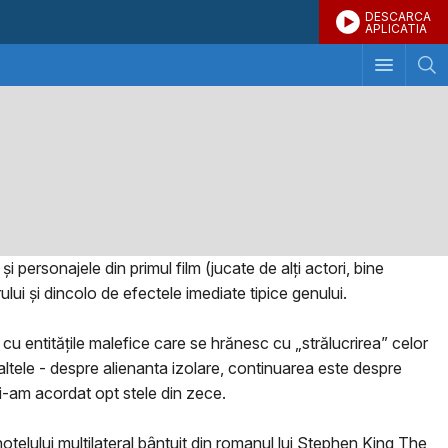
DESCARCA
APLICATIA
i personajele din primul film (jucate de alți actori, bine
ului şi dincolo de efectele imediate tipice genului.
u entitățile malefice care se hrănesc cu „strălucrirea” celor
altele - despre alienanta izolare, continuarea este despre
e i-am acordat opt stele din zece.
otelului multilateral bântuit din romanul lui Stephen King The