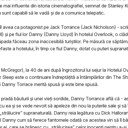
ele mai influente din istoria cinematografiei, semnat de Stanley Ku
u sunt capabili să le vadă și de a comunica telepatic.
l avea ca potagonist pe Jack Torrance (Jack Nicholson) - scriito
ll) și pe fiul lor Danny (Danny Lloyd) în hotelul Overlook, o clă
i zăpada făceau zona inaccesibilă turiștilor. Pe măsură ce săptăm
nefaste a hotelului, în timp ce fiul Danny, dotat cu puteri supran
regor), la 40 de ani după îngrozitorul lui sejur la Hotelul Ove
r Sleep este o continuare îndreptățită a întâmplărilor din The Shi
ui Danny Torrace merită spusă și este bine spusă.
pradă băuturii și unei vieți sordide, Danny Torrance află că - 
cu ea și se vede nevoit să apeleze din nou la puterile sale și să
trălucire” supranaturală. Danny reia legătura cu Dick Hallorann, 
cul Danny cum să ferece fantomele odată ce acestea vin să îl bâ
ei, care se hrănesc cu „strălucirea” celor inocenți pentru a-și