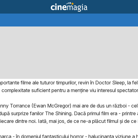
tante filme ale tuturor timpurilor, revin în Doctor Sleep, la fel ș
de complexitate suficient pentru a menţine viu interesul spectator
Danny Torrance (Ewan McGregor) mai are de dus un război - cel c
upă surprize fanilor The Shining. Dacă primul film era - printre 
iecare dintre noi. Iată, mai jos, de ce ne-a plăcut filmul și de c
arca - în domeniul fantasticului horror - halucinanta viziune a h