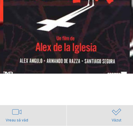
Vreau să văd
Văzut