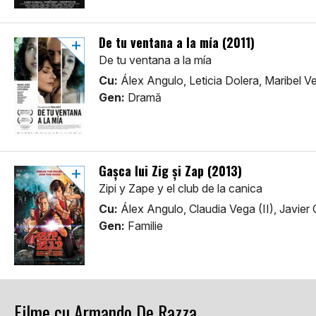
De tu ventana a la mía (2011)
De tu ventana a la mía
Cu:
Álex Angulo, Leticia Dolera, Maribel V
Gen:
Dramă
Gaşca lui Zig şi Zap (2013)
Zipi y Zape y el club de la canica
Cu:
Álex Angulo, Claudia Vega (II), Javier 
Gen:
Familie
Filme cu Armando De Razza