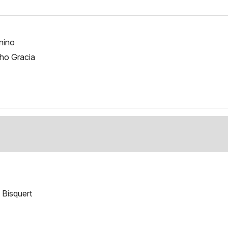
 nino
cho Gracia
 Bisquert