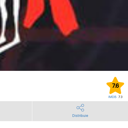
7.6
IMDB:
7.3
Distribuie