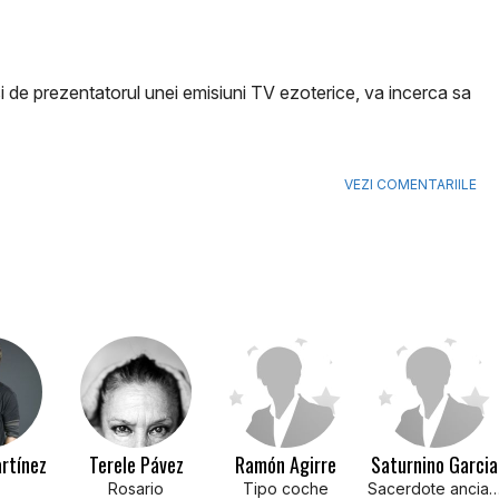
 si de prezentatorul unei emisiuni TV ezoterice, va incerca sa
VEZI COMENTARIILE
rtínez
Terele Pávez
Ramón Agirre
Saturnino Garcia
Rosario
Tipo coche
Sacerdote anc