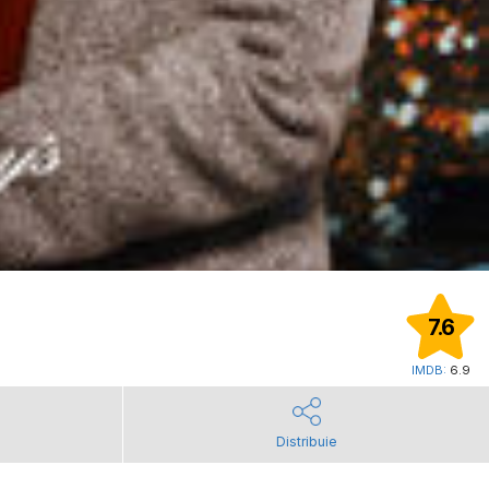
7.6
IMDB:
6.9
Distribuie