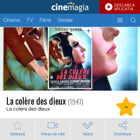
DESCARCA
APLICATIA
Cinema
TV
Filme
Seriale
La colère des dieux
(1947)
-
La colère des dieux
Votează
Vreau să văd
Văzut
Distribuie