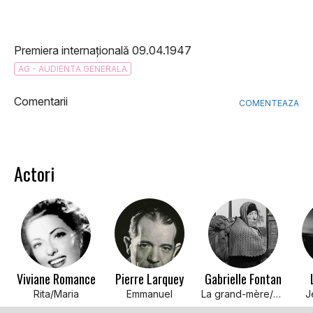
Premiera internațională 09.04.1947
AG - AUDIENTA GENERALA
Comentarii
COMENTEAZA
Actori
Viviane Romance
Pierre Larquey
Gabrielle Fontan
Rita/Maria
Emmanuel
La grand-mère/The Grand-Mother
J