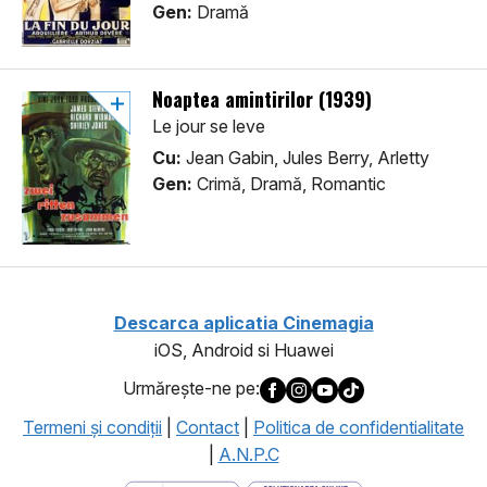
Gen:
Dramă
Noaptea amintirilor (1939)
Le jour se leve
Cu:
Jean Gabin, Jules Berry, Arletty
Gen:
Crimă, Dramă, Romantic
Descarca aplicatia Cinemagia
iOS, Android si Huawei
Urmăreşte-ne pe:
Termeni şi condiţii
|
Contact
|
Politica de confidentialitate
|
A.N.P.C