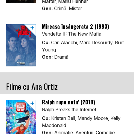
Matter, Marilu Henner
Gen:
Crimă, Mister
Mireasa însângerata 2 (1993)
Vendetta II: The New Mafia
Cu:
Carl Alacchi, Marc Desourdy, Burt
Young
Gen:
Dramă
Filme cu Ana Ortiz
Ralph rupe netu' (2018)
Ralph Breaks the Internet
Cu:
Kristen Bell, Mandy Moore, Kelly
Macdonald
Gen:
Animaţie, Aventuri, Comedie