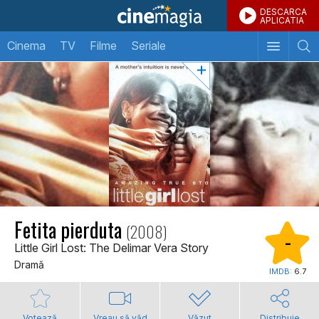
DESCARCA
APLICATIA
Cinema
TV
Filme
Seriale
Fetita pierduta
(2008)
-
Little Girl Lost: The Delimar Vera Story
Dramă
IMDB:
6.7
Votează
Vreau să văd
Văzut
Distribuie