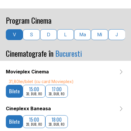
Program Cinema
V
S
D
L
Ma
Mi
J
Cinematografe în
Bucuresti
Movieplex Cinema
31,80lei/bilet (cu card Movieplex)
15:00
17:00
Bilete
3D, DUB, RO
3D, DUB, RO
Cineplexx Baneasa
15:00
18:00
Bilete
2D, DUB, RO
3D, DUB, RO