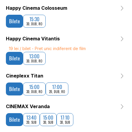
Happy Cinema Colosseum
15:30
Bilete
3D, DUB, RO
Happy Cinema Vitantis
19 lei / bilet - Pret unic indiferent de film
13:00
Bilete
3D, DUB, RO
Cineplexx Titan
15:00
17:00
Bilete
3D, DUB, RO
2D, DUB, RO
CINEMAX Veranda
13:40
15:00
17:10
Bilete
2D, SUB
3D, SUB
3D, SUB