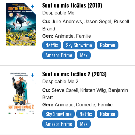
Sunt un mic ticălos (2010)
Despicable Me
Cu:
Julie Andrews, Jason Segel, Russell
Brand
Gen:
Animaţie, Familie
Netflix
Sky Showtime
Rakuten
Amazon Prime
Max
Sunt un mic ticălos 2 (2013)
Despicable Me 2
Cu:
Steve Carell, Kristen Wiig, Benjamin
Bratt
Gen:
Animaţie, Comedie, Familie
Sky Showtime
Netflix
Rakuten
Amazon Prime
Max