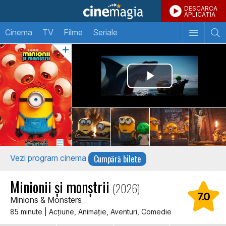
DESCARCA
APLICATIA
Cinema
TV
Filme
Seriale
Cumpără bilete
Vezi program cinema
Minionii și monștrii
(2026)
7.0
Minions & Monsters
85 minute | Acţiune, Animaţie, Aventuri, Comedie