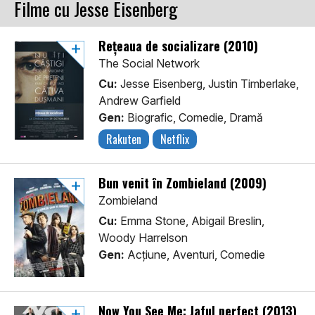
Filme cu Jesse Eisenberg
Rețeaua de socializare (2010)
The Social Network
Cu:
Jesse Eisenberg, Justin Timberlake,
Andrew Garfield
Gen:
Biografic, Comedie, Dramă
Rakuten
Netflix
Bun venit în Zombieland (2009)
Zombieland
Cu:
Emma Stone, Abigail Breslin,
Woody Harrelson
Gen:
Acţiune, Aventuri, Comedie
Now You See Me: Jaful perfect (2013)