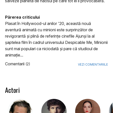
salveze planeta de haosul pe care tot ei îl provocaseră.
Părerea criticului
Plasat în Hollywood-ul anilor '20, această nouă
aventură animată cu minioni este surprinzător de
revigorantă și plină de referințe cinefile Ajunși la al
șaptelea film în cadrul universului Despicable Me, Minionii
sunt mai populari ca niciodată și pare că studioul de
animație...
Comentarii
(2)
VEZI COMENTARIILE
Actori