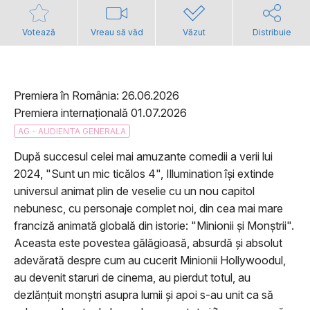
Votează
Vreau să văd
Văzut
Distribuie
Premiera în România: 26.06.2026
Premiera internațională 01.07.2026
AG - AUDIENTA GENERALA
După succesul celei mai amuzante comedii a verii lui
2024, "Sunt un mic ticălos 4", Illumination își extinde
universul animat plin de veselie cu un nou capitol
nebunesc, cu personaje complet noi, din cea mai mare
franciză animată globală din istorie: "Minionii și Monștrii".
Aceasta este povestea gălăgioasă, absurdă și absolut
adevărată despre cum au cucerit Minionii Hollywoodul,
au devenit staruri de cinema, au pierdut totul, au
dezlănțuit monștri asupra lumii și apoi s-au unit ca să