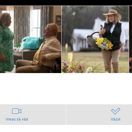
Vreau să văd
Văzut