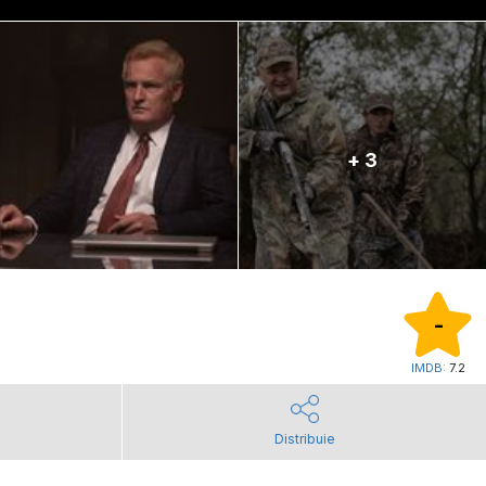
+ 3
-
IMDB:
7.2
Distribuie