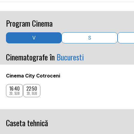
Program Cinema
V
S
Cinematografe în
Bucuresti
Cinema City Cotroceni
16:40
22:50
2D, SUB
2D, SUB
Caseta tehnică