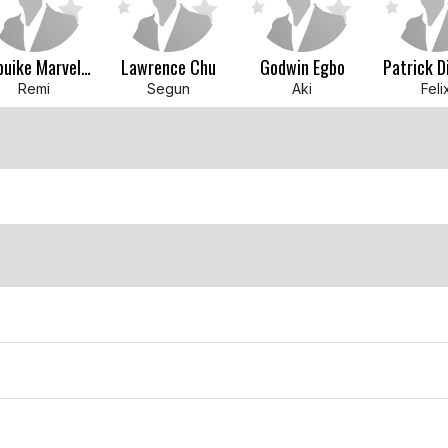
Chibuike Marvelous Egbo
Lawrence Chu
Godwin Egbo
Patrick D
Remi
Segun
Aki
Feli