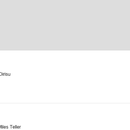
irisu
les Teller