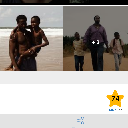
+ 2
7.4
IMDB:
7.5