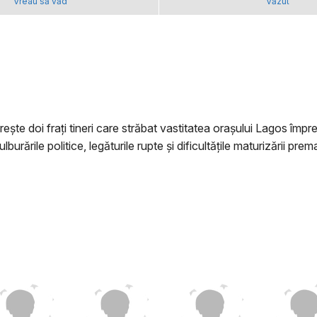
Vreau să văd
Văzut
ărește doi frați tineri care străbat vastitatea orașului Lagos împ
urările politice, legăturile rupte și dificultățile maturizării prem