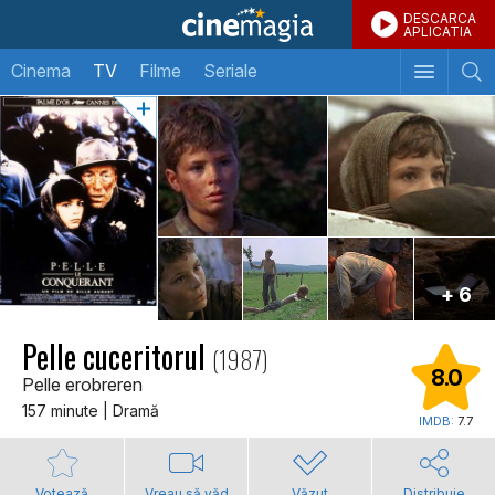
DESCARCA
APLICATIA
Cinema
TV
Filme
Seriale
+ 6
Pelle cuceritorul
(1987)
8.0
Pelle erobreren
157 minute | Dramă
IMDB:
7.7
Votează
Vreau să văd
Văzut
Distribuie