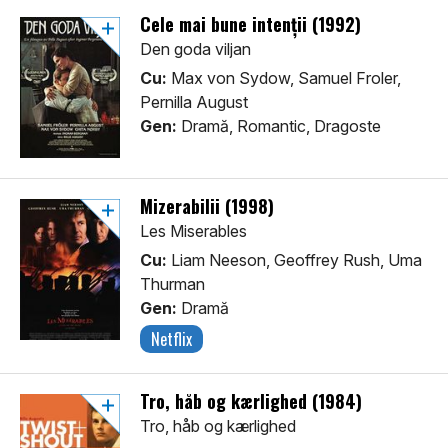
Cele mai bune intenții (1992)
Den goda viljan
Cu:
Max von Sydow, Samuel Froler,
Pernilla August
Gen:
Dramă, Romantic, Dragoste
Mizerabilii (1998)
Les Miserables
Cu:
Liam Neeson, Geoffrey Rush, Uma
Thurman
Gen:
Dramă
Netflix
Tro, håb og kærlighed (1984)
Tro, håb og kærlighed