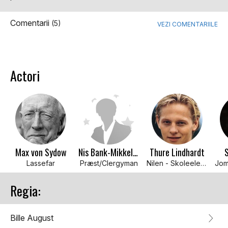
Comentarii
(5)
VEZI COMENTARIILE
Actori
Max von Sydow
Nis Bank-Mikkelsen
Thure Lindhardt
S
Lassefar
Præst/Clergyman
Nilen - Skoleelev/Classmate
Regia:
Bille August