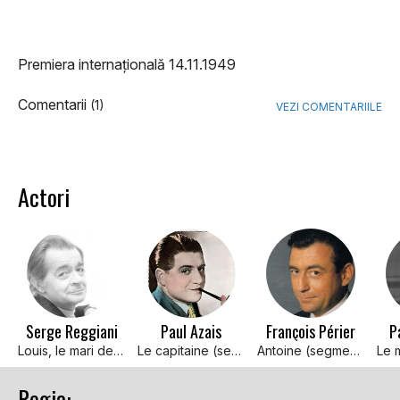
Premiera internațională 14.11.1949
Comentarii
(1)
VEZI COMENTARIILE
Actori
Serge Reggiani
Paul Azais
François Périer
P
Louis, le mari de la jeune allemande (segment 5 : Le retour de Louis")
Le capitaine (segment 4 : "Le retour de René")
Antoine (segment 2 : "Le retour d'Antoine")
Regia: