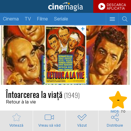
DESCARCA
APLICATIA
Cinema
TV
Filme
Seriale
Întoarcerea la viață
(1949)
-
Retour à la vie
IMDB:
7.0
Votează
Vreau să văd
Văzut
Distribuie