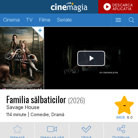
DESCARCA
APLICATIA
Cinema
TV
Filme
Seriale
Familia sălbaticilor
(2026)
-
Savage House
114 minute | Comedie, Dramă
IMDB:
8.0
Votează
Vreau să văd
Văzut
Distribuie