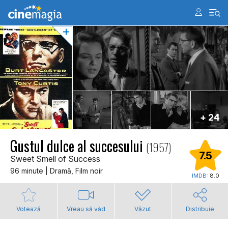
+ 24
Gustul dulce al succesului
(1957)
7.5
Sweet Smell of Success
96 minute | Dramă, Film noir
IMDB:
8.0
Votează
Vreau să văd
Văzut
Distribuie