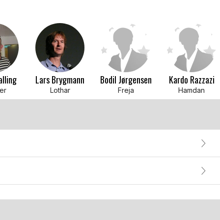
lling
Lars Brygmann
Bodil Jørgensen
Kardo Razzazi
er
Lothar
Freja
Hamdan