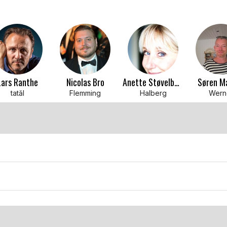
Lars Ranthe
Nicolas Bro
Anette Støvelbæk
Søren Ma
tatăl
Flemming
Halberg
Wern