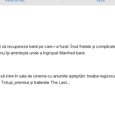
Vreau să văd
Văzut
t să recupereze banii pe care i-a furat. Însă fratele și complic
nu își amintește unde a îngropat Manfred banii.
 intre în sala de cinema cu anumite aşteptări: treaba regizorulu
Totuşi, premisa şi trailerele The Last...