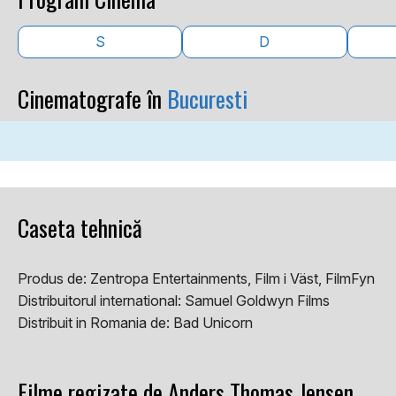
S
D
Cinematografe în
Bucuresti
Caseta tehnică
Produs de:
Zentropa Entertainments, Film i Väst, FilmFyn
Distribuitorul international:
Samuel Goldwyn Films
Distribuit in Romania de:
Bad Unicorn
Filme regizate de Anders Thomas Jensen