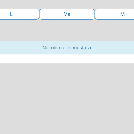
L
Ma
Mi
Nu rulează în acestă zi.