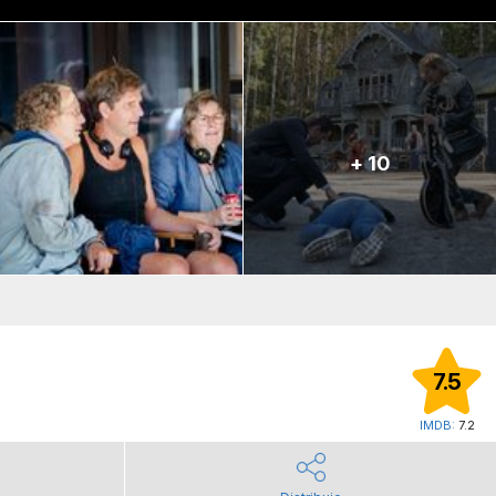
+ 10
7.5
IMDB:
7.2