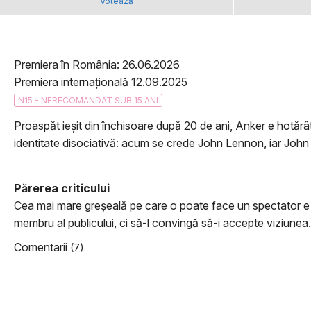
Votează
Premiera în România: 26.06.2026
Premiera internațională 12.09.2025
N15 - NERECOMANDAT SUB 15 ANI
Proaspăt ieșit din închisoare după 20 de ani, Anker e hotărâ
identitate disociativă: acum se crede John Lennon, iar John 
Părerea criticului
Cea mai mare greşeală pe care o poate face un spectator e să
membru al publicului, ci să-l convingă să-i accepte viziunea. 
Comentarii
(7)