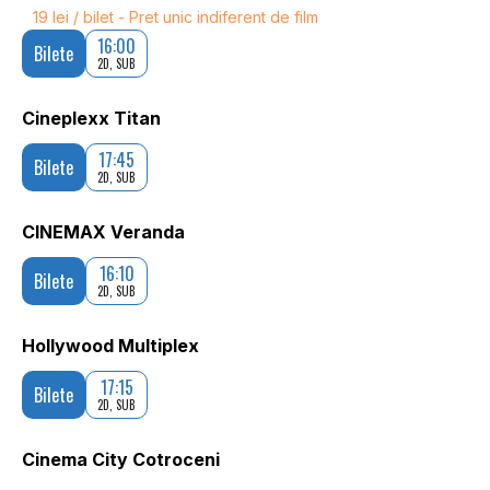
19 lei / bilet - Pret unic indiferent de film
16:00
Bilete
2D, SUB
Cineplexx Titan
17:45
Bilete
2D, SUB
CINEMAX Veranda
16:10
Bilete
2D, SUB
Hollywood Multiplex
17:15
Bilete
2D, SUB
Cinema City Cotroceni