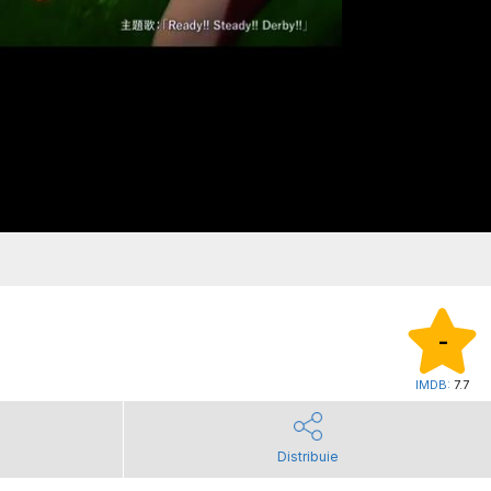
-
IMDB:
7.7
Distribuie