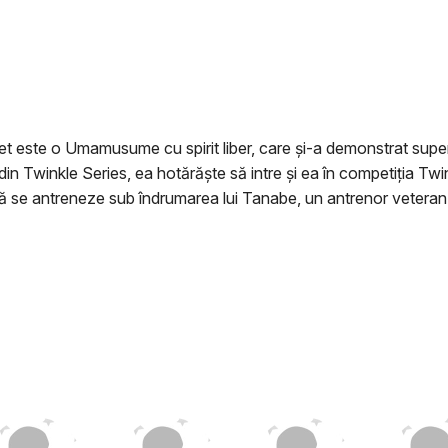
t este o Umamusume cu spirit liber, care și-a demonstrat superi
e din Twinkle Series, ea hotărăște să intre și ea în competiția T
 antreneze sub îndrumarea lui Tanabe, un antrenor veteran care 