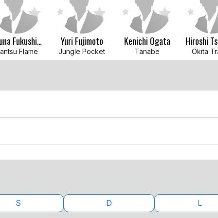
Haruna Fukushima
Yuri Fujimoto
Kenichi Ogata
Hiroshi T
antsu Flame
Jungle Pocket
Tanabe
Okita Tr
S
D
L