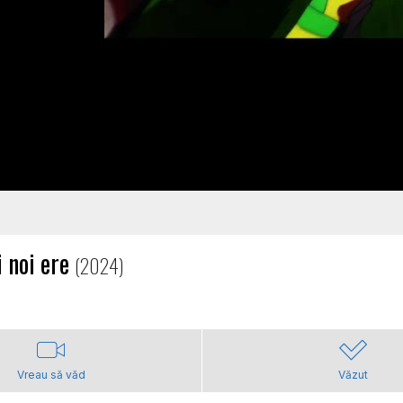
 noi ere
(2024)
Vreau să văd
Văzut