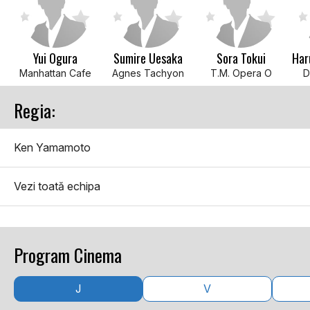
Yui Ogura
Sumire Uesaka
Sora Tokui
Manhattan Cafe
Agnes Tachyon
T.M. Opera O
D
Regia:
Ken Yamamoto
Vezi toată echipa
Program Cinema
J
V