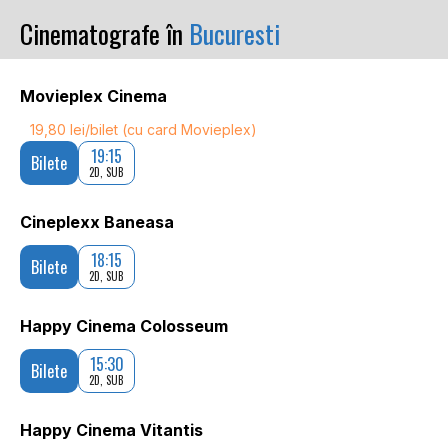
Cinematografe în
Bucuresti
Movieplex Cinema
19,80 lei/bilet (cu card Movieplex)
19:15
Bilete
2D, SUB
Cineplexx Baneasa
18:15
Bilete
2D, SUB
Happy Cinema Colosseum
15:30
Bilete
2D, SUB
Happy Cinema Vitantis