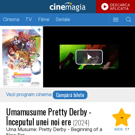
DESCARCA
APLICATIA
Cinema
TV
Filme
Seriale
Cumpără bilete
Vezi program cinema
Umamusume Pretty Derby -
-
Începutul unei noi ere
(2024)
Uma Musume: Pretty Derby - Beginning of a
IMDB:
7.7