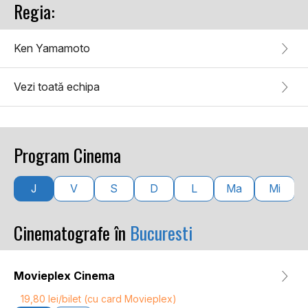
Regia:
Ken Yamamoto
Vezi toată echipa
Program Cinema
J
V
S
D
L
Ma
Mi
Cinematografe în
Bucuresti
Movieplex Cinema
19,80 lei/bilet (cu card Movieplex)