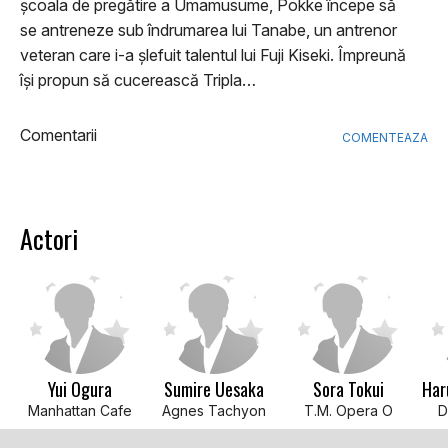
școala de pregătire a Umamusume, Pokke începe să
se antreneze sub îndrumarea lui Tanabe, un antrenor
veteran care i-a șlefuit talentul lui Fuji Kiseki. Împreună
își propun să cucerească Tripla…
Comentarii
COMENTEAZA
Actori
Yui Ogura
Sumire Uesaka
Sora Tokui
Manhattan Cafe
Agnes Tachyon
T.M. Opera O
D