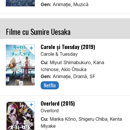
Gen:
Animaţie, Muzică
Filme cu Sumire Uesaka
Carole și Tuesday (2019)
Carole & Tuesday
Cu:
Miyuri Shimabukuro, Kana
Ichinose, Akio Ôtsuka
Gen:
Animaţie, Dramă, SF
Netflix
Overlord (2015)
Overlord
Cu:
Marika Kôno, Shigeru Chiba, Kenta
Miyake