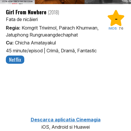
Girl From Nowhere
(2018)
-
Fata de nicăieri
Regia:
Komgrit Triwimol, Pairach Khumwan,
IMDB:
7.6
Jatuphong Rungrueangdechaphat
Cu:
Chicha Amatayakul
45 minute/episod
|
Crimă, Dramă, Fantastic
Netflix
1
Descarca aplicatia Cinemagia
iOS, Android si Huawei