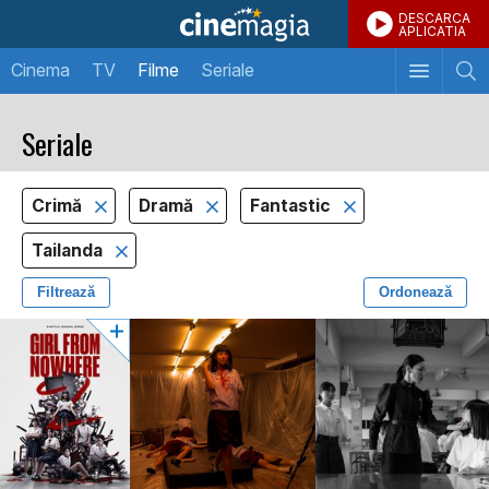
DESCARCA
APLICATIA
Cinema
TV
Filme
Seriale
Seriale
Crimă
Dramă
Fantastic
Tailanda
Filtrează
Ordonează