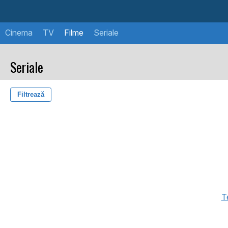
Cinema
TV
Filme
Seriale
Seriale
Filtrează
Te