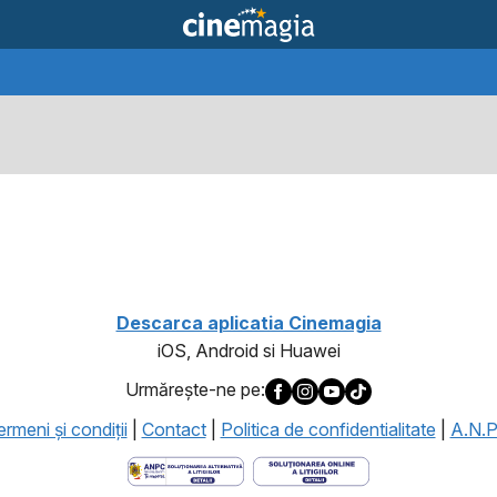
1
Descarca aplicatia Cinemagia
iOS, Android si Huawei
Urmăreşte-ne pe:
rmeni şi condiţii
|
Contact
|
Politica de confidentialitate
|
A.N.P