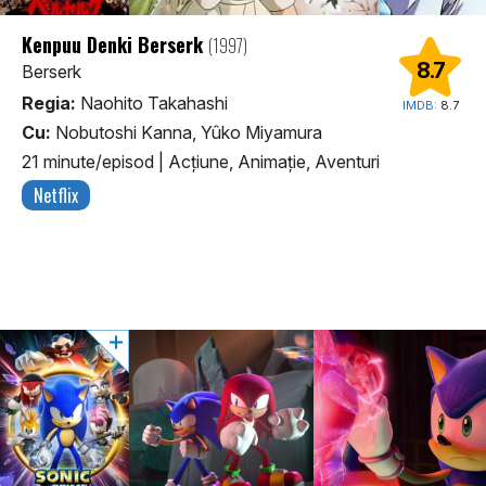
Kenpuu Denki Berserk
(1997)
8.7
Berserk
Regia:
Naohito Takahashi
IMDB:
8.7
Cu:
Nobutoshi Kanna, Yûko Miyamura
21 minute/episod
|
Acţiune, Animaţie, Aventuri
Netflix