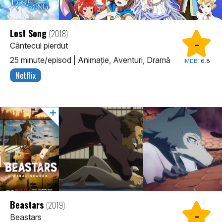
Lost Song
(2018)
-
Cântecul pierdut
25 minute/episod
|
Animaţie, Aventuri, Dramă
IMDB:
6.8
Netflix
Beastars
(2019)
-
Beastars