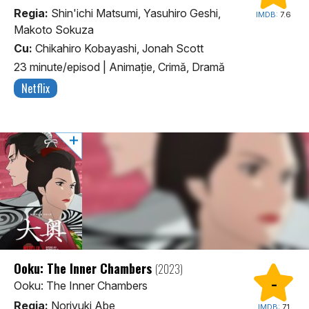
Regia:
Shin'ichi Matsumi, Yasuhiro Geshi,
IMDB:
7.6
Makoto Sokuza
Cu:
Chikahiro Kobayashi, Jonah Scott
23 minute/episod
|
Animaţie, Crimă, Dramă
Netflix
Ooku: The Inner Chambers
(2023)
-
Ooku: The Inner Chambers
Regia:
Noriyuki Abe
IMDB:
7.1