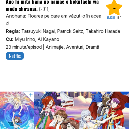
Ano hi mita hana no namae o bokutachi wa
mada shiranai.
-
(2011)
Anohana: Floarea pe care am văzut-o în acea
IMDB:
8.1
zi
Regia:
Tatsuyuki Nagai, Patrick Seitz, Takahiro Harada
Cu:
Miyu Irino, Ai Kayano
23 minute/episod
|
Animaţie, Aventuri, Dramă
Netflix