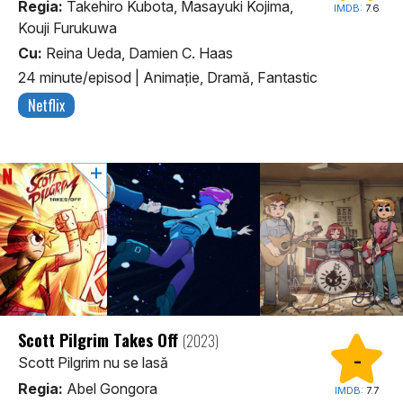
Regia:
Takehiro Kubota, Masayuki Kojima,
IMDB:
7.6
Kouji Furukuwa
Cu:
Reina Ueda, Damien C. Haas
24 minute/episod
|
Animaţie, Dramă, Fantastic
Netflix
Scott Pilgrim Takes Off
(2023)
-
Scott Pilgrim nu se lasă
Regia:
Abel Gongora
IMDB:
7.7