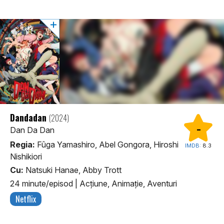
Dandadan
(2024)
-
Dan Da Dan
Regia:
Fûga Yamashiro, Abel Gongora, Hiroshi
IMDB:
8.3
Nishikiori
Cu:
Natsuki Hanae, Abby Trott
24 minute/episod
|
Acţiune, Animaţie, Aventuri
Netflix