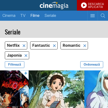
DESCARCA
APLICATIA
Cinema
TV
Filme
Seriale
Seriale
Netflix
Fantastic
Romantic
Japonia
Filtrează
Ordonează