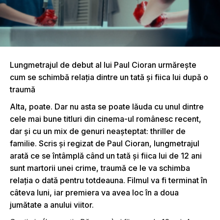
Lungmetrajul de debut al lui Paul Cioran urmăreşte
cum se schimbă relaţia dintre un tată şi fiica lui după o
traumă
Alta, poate. Dar nu asta se poate lăuda cu unul dintre
cele mai bune titluri din cinema-ul românesc recent,
dar şi cu un mix de genuri neaşteptat: thriller de
familie. Scris și regizat de Paul Cioran, lungmetrajul
arată ce se întâmplă când un tată şi fiica lui de 12 ani
sunt martorii unei crime, traumă ce le va schimba
relaţia o dată pentru totdeauna. Filmul va fi terminat în
câteva luni, iar premiera va avea loc în a doua
jumătate a anului viitor.