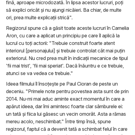
fină, aproape microdozată. În lipsa acestor lucruri, poți
să explici oricât și nu ajungi nicăieri. Ba chiar, de multe
ori, prea multe explicații strică".
Regizorul spune că a găsit toate aceste lucruri în Camelia
Aron, cu care a aplicat un principiu pe care îl aplică la
lucrul cu toţi actorii: "Trebuie construit foarte atent
interiorul [personajului] și trebuie controlat cât mai puțin
exteriorul. Nu cred prea mult în indicații mecanice de tipul
'fii mai trist', 'fii mai speriat'. Dacă înăuntru e ce trebuie,
atunci se va vedea ce trebuie."
Ideea filmului îl însoțește pe Paul Cioran de peste un
deceniu. "Primele note pentru povestea asta sunt de prin
2014. Nu-mi mai aduc aminte exact momentul în care a
apărut ideea, dar îmi amintesc foarte clar sâmburele ei:
un tată și fiica lui găsesc un vecin omorât. Asta a rămas
mereu acolo, neschimbat." Între timp însă, spune
regizorul, faptul că a devenit tată a schimbat felul în care