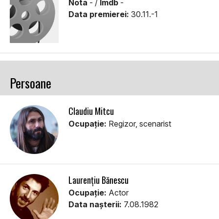
Nota
- /
Imdb
-
Data premierei:
30.11.-1
Persoane
Claudiu Mitcu
Ocupație:
Regizor, scenarist
Laurențiu Bănescu
Ocupație:
Actor
Data nașterii:
7.08.1982