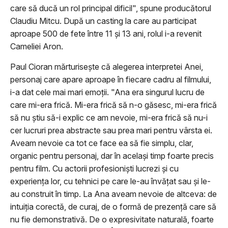
care să ducă un rol principal dificil", spune producătorul
Claudiu Mitcu. După un casting la care au participat
aproape 500 de fete între 11 și 13 ani, rolul i-a revenit
Cameliei Aron.
Paul Cioran mărturisește că alegerea interpretei Anei,
personaj care apare aproape în fiecare cadru al filmului,
i-a dat cele mai mari emoţii. "Ana era singurul lucru de
care mi-era frică. Mi-era frică să n-o găsesc, mi-era frică
să nu știu să-i explic ce am nevoie, mi-era frică să nu-i
cer lucruri prea abstracte sau prea mari pentru vârsta ei.
Aveam nevoie ca tot ce face ea să fie simplu, clar,
organic pentru personaj, dar în același timp foarte precis
pentru film. Cu actorii profesioniști lucrezi și cu
experiența lor, cu tehnici pe care le-au învățat sau și le-
au construit în timp. La Ana aveam nevoie de altceva: de
intuiția corectă, de curaj, de o formă de prezență care să
nu fie demonstrativă. De o expresivitate naturală, foarte