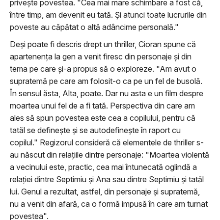
privește povestea. "Cea mai mare schimbare a fost că,
între timp, am devenit eu tată. Și atunci toate lucrurile din
poveste au căpătat o altă adâncime personală."
Deși poate fi descris drept un thriller, Cioran spune că
apartenenţa la gen a venit firesc din personaje și din
tema pe care și-a propus să o exploreze. "Am avut o
supratemă pe care am folosit-o ca pe un fel de busolă.
În sensul ăsta, Alta, poate. Dar nu asta e un film despre
moartea unui fel de a fi tată. Perspectiva din care am
ales să spun povestea este cea a copilului, pentru că
tatăl se definește și se autodefinește în raport cu
copilul." Regizorul consideră că elementele de thriller s-
au născut din relațiile dintre personaje: "Moartea violentă
a vecinului este, practic, cea mai întunecată oglindă a
relației dintre Septimiu și Ana sau dintre Septimiu și tatăl
lui. Genul a rezultat, astfel, din personaje și supratemă,
nu a venit din afară, ca o formă impusă în care am turnat
povestea".