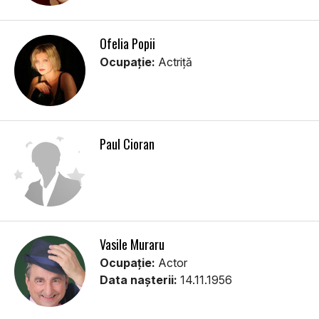
Ofelia Popii
Ocupație:
Actriţă
Paul Cioran
Vasile Muraru
Ocupație:
Actor
Data nașterii:
14.11.1956