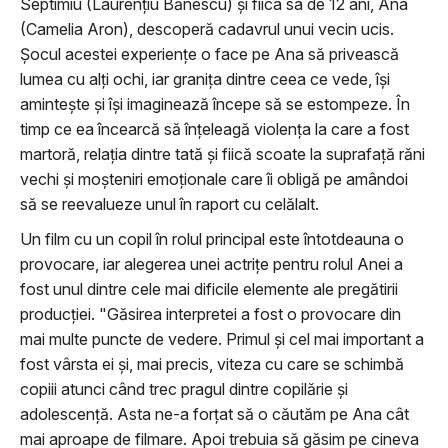
Septimiu (Laurenţiu Bănescu) și fiica sa de 12 ani, Ana
(Camelia Aron), descoperă cadavrul unui vecin ucis.
Șocul acestei experiențe o face pe Ana să privească
lumea cu alți ochi, iar granița dintre ceea ce vede, își
amintește și își imaginează începe să se estompeze. În
timp ce ea încearcă să înțeleagă violența la care a fost
martoră, relația dintre tată și fiică scoate la suprafață răni
vechi și moșteniri emoționale care îi obligă pe amândoi
să se reevalueze unul în raport cu celălalt.
Un film cu un copil în rolul principal este întotdeauna o
provocare, iar alegerea unei actriţe pentru rolul Anei a
fost unul dintre cele mai dificile elemente ale pregătirii
producției. "Găsirea interpretei a fost o provocare din
mai multe puncte de vedere. Primul și cel mai important a
fost vârsta ei și, mai precis, viteza cu care se schimbă
copiii atunci când trec pragul dintre copilărie și
adolescență. Asta ne-a forțat să o căutăm pe Ana cât
mai aproape de filmare. Apoi trebuia să găsim pe cineva