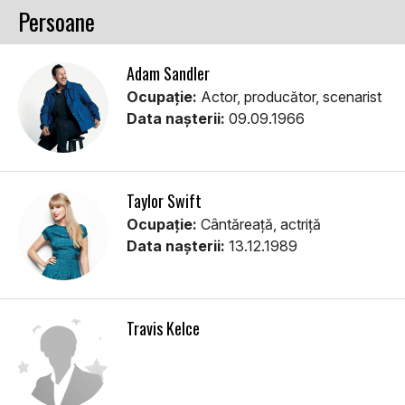
Persoane
Adam Sandler
Ocupație:
Actor, producător, scenarist
Data nașterii:
09.09.1966
Taylor Swift
Ocupație:
Cântăreață, actriță
Data nașterii:
13.12.1989
Travis Kelce