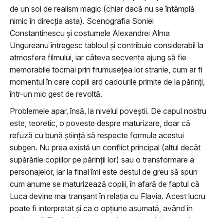
de un soi de realism magic (chiar dacă nu se întâmplă
nimic în direcția asta). Scenografia Soniei
Constantinescu și costumele Alexandrei Alma
Ungureanu întregesc tabloul și contribuie considerabil la
atmosfera filmului, iar câteva secvențe ajung să fie
memorabile tocmai prin frumusețea lor stranie, cum ar fi
momentul în care copiii ard cadourile primite de la părinți,
într-un mic gest de revoltă.
Problemele apar, însă, la nivelul poveștii. De capul nostru
este, teoretic, o poveste despre maturizare, doar că
refuză cu bună știință să respecte formula acestui
subgen. Nu prea există un conflict principal (altul decât
supărările copiilor pe părinții lor) sau o transformare a
personajelor, iar la final îmi este destul de greu să spun
cum anume se maturizează copiii, în afară de faptul că
Luca devine mai tranșant în relația cu Flavia. Acest lucru
poate fi interpretat și ca o opțiune asumată, având în