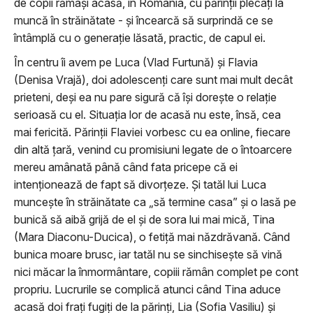
de copii rămași acasă, în România, cu părinții plecați la
muncă în străinătate - și încearcă să surprindă ce se
întâmplă cu o generație lăsată, practic, de capul ei.
În centru îi avem pe Luca (Vlad Furtună) și Flavia
(Denisa Vrajă), doi adolescenți care sunt mai mult decât
prieteni, deși ea nu pare sigură că își dorește o relație
serioasă cu el. Situația lor de acasă nu este, însă, cea
mai fericită. Părinții Flaviei vorbesc cu ea online, fiecare
din altă țară, venind cu promisiuni legate de o întoarcere
mereu amânată până când fata pricepe că ei
intenţionează de fapt să divorțeze. Și tatăl lui Luca
muncește în străinătate ca „să termine casa” și o lasă pe
bunică să aibă grijă de el și de sora lui mai mică, Tina
(Mara Diaconu-Ducica), o fetiță mai năzdrăvană. Când
bunica moare brusc, iar tatăl nu se sinchisește să vină
nici măcar la înmormântare, copiii rămân complet pe cont
propriu. Lucrurile se complică atunci când Tina aduce
acasă doi frați fugiți de la părinți, Lia (Sofia Vasiliu) și