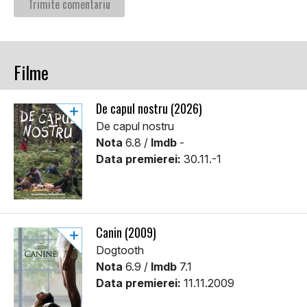
Filme
De capul nostru (2026)
De capul nostru
Nota
6.8 /
Imdb
-
Data premierei:
30.11.-1
Canin (2009)
Dogtooth
Nota
6.9 /
Imdb
7.1
Data premierei:
11.11.2009