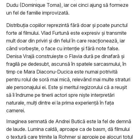
Dudu (Dominique Toma), iar cei cinci ajung să formeze
un fel de familie improvizată.
Distribuția copiilor reprezintă fără doar și poate punctul
forte al filmului. Vlad Furtună este expresiv și transmite
mult doar din priviri și din felul în care reacționează, iar
când vorbește, o face cu intenție și fără note false.
Denisa Vrajă construiește o Flavia dură pe dinafară și
fragilă pe dedesubt, ascunsă în spatele sarcasmului, în
timp ce Mara Diaconu-Ducica este numai potrivită
pentru rolul de soră mai mică, relevând mai multe straturi
ale personajului ei. Este și meritul regizorului că a reușit
să îi îndrume pe tinerii actori spre niște interpretări
naturale, mulți dintre ei la prima experiență în fața
camerei.
Imaginea semnată de Andrei Butică este la fel de demnă
de laude. Lumina caldă, aproape ca de basm, dă filmului
o textură care trimite la Rohmer și apropie pe alocuri totul