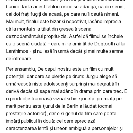
bunicii. Iar la acest tablou oniric se adaugă, ca din senin,
cei doi frați fugiți de acasă, pe care nu îi caută nimeni.
Mai mult, finalul este bizar și nepotrivit, lăsând impresia
că la montaj s-a tăiat din greșeală scena
deznodământului propriu-zis. Astfel că filmul se încheie
cu o scenă ciudată - care mi-a amintit de Dogtooth al lui
Lanthimos - și nu lasă în urmă decât și mai multe semne
de întrebare.
Per ansamblu, De capul nostru este un film cu mult
potențial, dar care se pierde pe drum: Jurgiu alege să
urmărească niște adolescenți surprinși mai degrabă în
derivă decât să sape mai adânc în drama prin care trec. E
o producție frumoasă vizual și bine jucată, premiată pe
merit pentru asta (juriul de la Berlin a lăudat tocmai
prestațiile actorilor), dar e și genul de film care poate
împărți publicul în două: cel care apreciază
caracterizarea lentă și uneori ambiguă a personajelor și