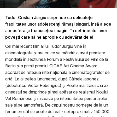
Tudor Cristian Jurgiu surprinde cu delicatețe
fragilitatea unor adolescenți rămași singuri, însă alege
atmosfera și frumusețea imaginii în detrimentul unei
povești care să ne apropie cu adevărat de ei
Cel mai recent film al lui Tudor Jurgiu vine în
cinematografe și are cu ce se mândri: a avut premiera
mondială în secțiunea Forum a Festivalului de Film de la
Berlin și a primit premiul CICAE Art Cinema Award,
acordat de rețeaua internațională a cinematografelor de
artă. La al treilea lungmetraj, după Câinele japonez
(debutul cu Victor Rebengiuc) și Poate mai trăiesc și azi,
cineastul se desprinde și mai apăsat de realismul Noului
Val Românesc și mizează pe interioritatea personajelor
sale și pe atmosferă. De capul nostru pornește de la un
fenomen cât se poate de real - cei aproximativ 150.000