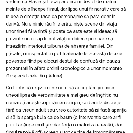
vedere că Flavia și Luca par oricum destul de maturi
înainte de a începe filmul, dar lipsa unui fir narativ care să
le dea o direcție face ca personajele să pară doar în
derivă. Nu e nimic rău în a arăta niște scene din viața
unor tineri fără țintă și poate că asta este și ideea: să
prezinte un colaj de activități cotidiene prin care să
întrezărim interiorul tulburat de absența familiei. Din
păcate, unii spectatori pot fi alienați de această decizie,
povestea fiind pe alocuri destul de confuză din cauza
prezentării în afara ordinii cronologice a unor momente
(în special cele din pădure).
Cu toate că regizorul ne cere să acceptăm premisa,
uneori lipsa de verosimilitate e mai greu de înghițit: nu
numai că acești copii rămân singuri, cu bani la discreție,
fără ca vreun adult sau vreo autoritate să își facă apariția
și să le spargă bula ca de basm (o intervenție care ar fi
putut adăuga mult și chiar forța o maturizare reală), dar
filmul rezolvă off-screen și tot ce ține de înmormântarea