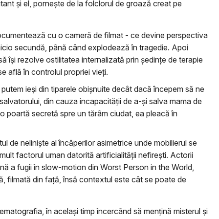
utant și el, pornește de la folclorul de groază creat pe
documentează cu o cameră de filmat - ce devine perspectiva
icio secundă, până când explodează în tragedie. Apoi
 își rezolve ostilitatea internalizată prin ședințe de terapie
află în controlul propriei vieți.
u putem ieși din tiparele obișnuite decât dacă începem să ne
alvatorului, din cauza incapacității de a-și salva mama de
 o poartă secretă spre un tărâm ciudat, ea pleacă în
 de neliniște al încăperilor asimetrice unde mobilierul se
 factorul uman datorită artificialității nefirești. Actorii
cenă a fugii în slow-motion din Worst Person in the World,
, filmată din față, însă contextul este cât se poate de
nematografia, în același timp încercând să mențină misterul și