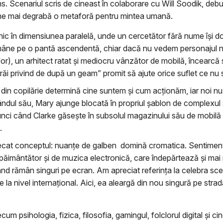
sens. Scenariul scris de cineast în colaborare cu Will Soodik, deb
evine mai degrabă o metaforă pentru mintea umană.
ic în dimensiunea paralelă, unde un cercetător fără nume își 
ămâne pe o pantă ascendentă, chiar dacă nu vedem personajul n
or), un arhitect ratat și mediocru vânzător de mobilă, încearcă să
ăi privind de după un geam” promit să ajute orice suflet ce nu se 
 din copilărie determină cine suntem și cum acționăm, iar noi n
ndul său, Mary ajunge blocată în propriul șablon de complexul s
tunci când Clarke găsește în subsolul magazinului său de mobilă
.
plecat conceptul: nuanțe de galben
domină cromatica. Sentimentul
ăimântător și de muzica electronică, care îndepărtează și mai mult
 când rămân singuri pe ecran. Am apreciat referința la celebra s
 nivel internațional. Aici, ea aleargă din nou singură pe stradă
 psihologia, fizica, filosofia, gamingul, folclorul digital și ci