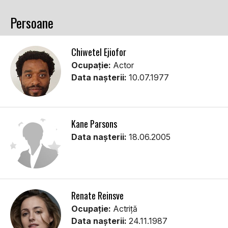
Persoane
Chiwetel Ejiofor
Ocupație:
Actor
Data nașterii:
10.07.1977
Kane Parsons
Data nașterii:
18.06.2005
Renate Reinsve
Ocupație:
Actriță
Data nașterii:
24.11.1987