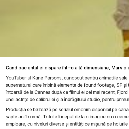
Când pacientul ei dispare într-o altă dimensiune, Mary ple
YouTuber-ul Kane Parsons, cunoscut pentru animațiile sale in
supernatural care îmbină elemente de found footage, SF și th
întoarsă de la Cannes după ce filmul ei cel mai recent, Fjord 
unei actrițe de calibrul ei și a îndrăgitului studio, pentru prim
Producția se bazează pe serialul omonim disponibil pe canalu
șapte ani în urmă. Totul a început de la o imagine cu o cameră
amploare, cu niveluri diverse și entități ce mișună pe holurile