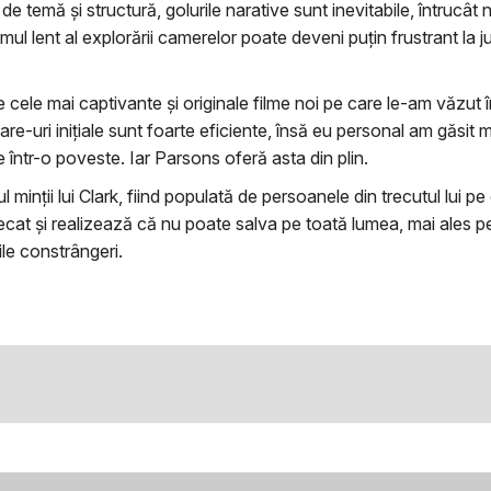
de temă și structură, golurile narative sunt inevitabile, întrucât 
tmul lent al explorării camerelor poate deveni puțin frustrant l
cele mai captivante și originale filme noi pe care le-am văzut î
-uri inițiale sunt foarte eficiente, însă eu personal am găsit me
într-o poveste. Iar Parsons oferă asta din plin.
l minții lui Clark, fiind populată de persoanele din trecutul lui pe
 și realizează că nu poate salva pe toată lumea, mai ales pe cei c
le constrângeri.