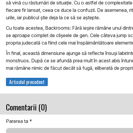
să vină cu răsturnări de situație. Cu o astfel de complexitate 
fiecare fir lansat, ceea ce duce la confuzii. De asemenea, ri
urile, iar publicul știe deja la ce să se aștepte.
Cu toate acestea, Backrooms: Fără ieșire rămâne unul dintre 
se aproape complet de clișeele de gen. Cele câteva jump scare
propria judecată ca fiind cele mai înspăimântătoare elemente 
În final, această dimensiune ajunge să reflecte însuși labirintu
monstruos. După ce se afundă prea mult în acest abis întunecat
mai rămâne nimic de făcut decât să fugă, eliberată de proprii
Articolul precedent
Comentarii (0)
Parerea ta
*