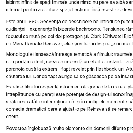
labirint infinit de spații liminale unde nimic nu pare să aibă 
internet pentru a contura spațiul acțiunii, însă acest loc d
Este anul 1990. Secvența de deschidere ne introduce putern
audienței - experiența în bizarele backrooms. Tensiunea r
focusul se mută pe cei doi protagoniști. Clark (Chiwetel Ejiof
cu Mary (Renate Reinsve), ale cărei teorii despre „a nu mai tr
Monologul ei lansează întreaga tematică a filmului: traumele
comportăm diferit, ceea ce necesită un efort constant. La râ
paranoia dusă la extrem - fapt revelat prin flashback-uri. A
căutarea lui. Dar de fapt ajunge să se găsească pe ea însăși
Estetica filmului respectă întocmai fotografia de la care a 
întrepătrunde cu pereții este potențat de design-ul sonor însp
strălucesc atât în interacțiuni, cât și în multiplele momente
comedia dramatică care a ajutat-o pe Reinsve să se remarce la
diferit.
Povestea înglobează multe elemente din domenii diferite precum