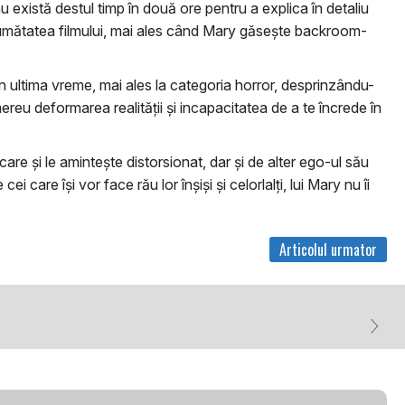
nu există destul timp în două ore pentru a explica în detaliu
a jumătatea filmului, mai ales când Mary găsește backroom-
n ultima vreme, mai ales la categoria horror, desprinzându-
reu deformarea realității și incapacitatea de a te încrede în
 care și le amintește distorsionat, dar și de alter ego-ul său
are își vor face rău lor înşişi și celorlalți, lui Mary nu îi
Articolul urmator