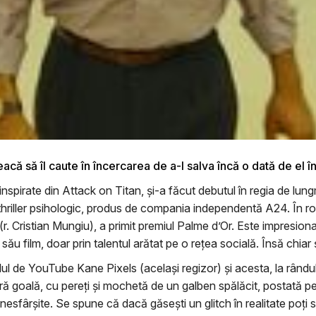
acă să îl caute în încercarea de a-l salva încă o dată de el î
spirate din Attack on Titan, și-a făcut debutul în regia de lun
riller psihologic, produs de compania independentă A24. În rolu
(r. Cristian Mungiu), a primit premiul Palme d’Or. Este impresio
ul său film, doar prin talentul arătat pe o rețea socială. Însă chiar
l de YouTube Kane Pixels (același regizor) și acesta, la rândul
 goală, cu pereți și mochetă de un galben spălăcit, postată pe 4
 nesfârșite. Se spune că dacă găsești un glitch în realitate poți 