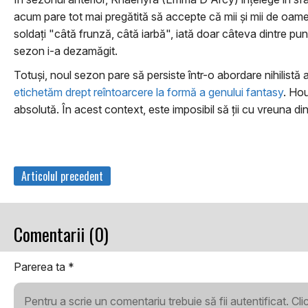
acum pare tot mai pregătită să accepte că mii şi mii de oamen
soldaţi "câtă frunză, câtă iarbă", iată doar câteva dintre pu
sezon i-a dezamăgit.
Totuşi, noul sezon pare să persiste într-o abordare nihilist
etichetăm drept reîntoarcere la formă a genului fantasy
. Hou
absolută. În acest context, este imposibil să ţii cu vreuna dint
Articolul precedent
Comentarii (0)
Parerea ta
*
Pentru a scrie un comentariu trebuie să fii autentificat. Cl