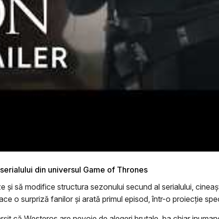
 serialului din universul Game of Thrones
i să modifice structura sezonului secund al serialului, cineaşti
o surpriză fanilor şi arată primul episod, într-o proiecţie specia
şit că Westeros are nevoie de alegeri brutale, ba chiar inumane,