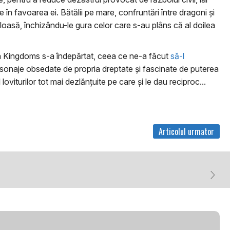
în favoarea ei. Bătălii pe mare, confruntări între dragoni şi
uloasă, închizându-le gura celor care s-au plâns că al doilea
even Kingdoms s-a îndepărtat, ceea ce ne-a făcut
să-l
rsonaje obsedate de propria dreptate şi fascinate de puterea
oviturilor tot mai dezlănţuite pe care şi le dau reciproc...
Articolul urmator