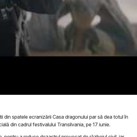
i din spatele ecranizării Casa dragonului par să dea totul în
lă din cadrul festivalului Transilvania, pe 17 iunie.
 pentru a reduce dezastrul provocat de războiul civil, iar