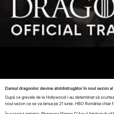
Dansul dragonilor devine atotdistrugător în noul sezon al
După ce grevele de la Hollywood i-au determinat să scurteze ş
noul sezon ce se va lansa pe 21 iunie. HBO România chiar face 
În sezonul anterior, Rhaenyra (Emma D'Arcy) înţelege în sfâr