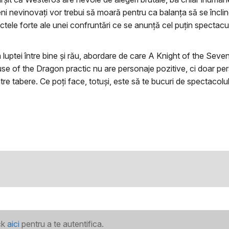
i nevinovaţi vor trebui să moară pentru ca balanţa să se încline 
nctele forte ale unei confruntări ce se anunţă cel puţin spectac
ă a luptei între bine şi rău, abordare de care A Knight of the S
se of the Dragon practic nu are personaje pozitive, ci doar pe
re tabere. Ce poţi face, totuşi, este să te bucuri de spectacolul l
ick
aici
pentru a te autentifica.