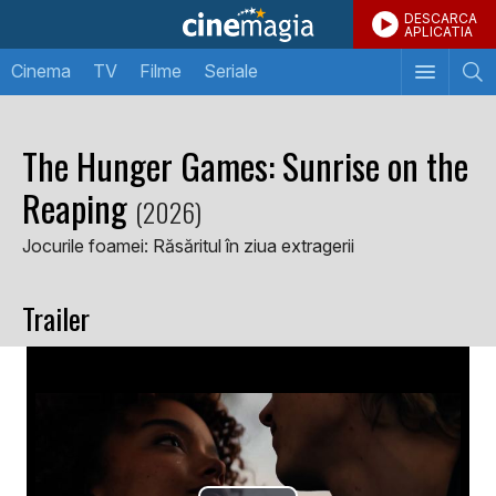
DESCARCA
APLICATIA
Cinema
TV
Filme
Seriale
The Hunger Games: Sunrise on the
Reaping
(2026)
Jocurile foamei: Răsăritul în ziua extragerii
Trailer