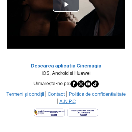
Descarca aplicatia Cinemagia
iOS, Android si Huawei
Urmăreşte-ne pe:
Termeni şi condiţii
|
Contact
|
Politica de confidentialitate
|
A.N.P.C