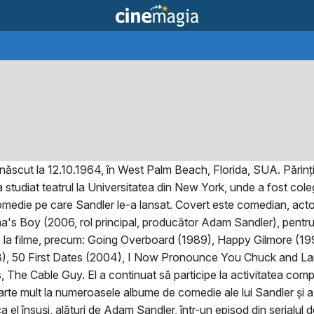
ăscut la 12.10.1964, în West Palm Beach, Florida, SUA. Părinți
 a studiat teatrul la Universitatea din New York, unde a fost col
medie pe care Sandler le-a lansat. Covert este comedian, actor, 
ma's Boy (2006, rol principal, producător Adam Sandler), pentru
r, la filme, precum: Going Overboard (1989), Happy Gilmore (19
50 First Dates (2004), I Now Pronounce You Chuck and Larry (
 The Cable Guy. El a continuat să participe la activitatea co
oarte mult la numeroasele albume de comedie ale lui Sandler și 
ca el însuși, alături de Adam Sandler, într-un episod din serialul