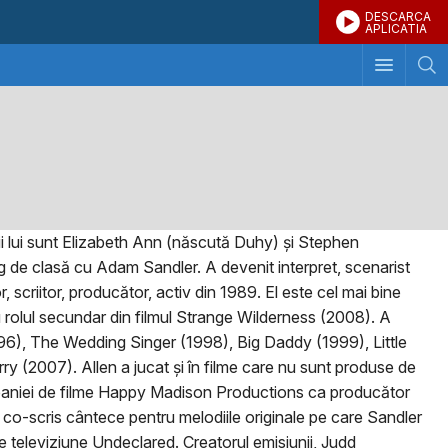
DESCARCA
APLICATIA
i lui sunt Elizabeth Ann (născută Duhy) și Stephen
eg de clasă cu Adam Sandler. A devenit interpret, scenarist
scriitor, producător, activ din 1989. El este cel mai bine
 rolul secundar din filmul Strange Wilderness (2008). A
96), The Wedding Singer (1998), Big Daddy (1999), Little
2007). Allen a jucat și în filme care nu sunt produse de
mpaniei de filme Happy Madison Productions ca producător
a co-scris cântece pentru melodiile originale pe care Sandler
 de televiziune Undeclared. Creatorul emisiunii, Judd