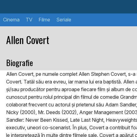
Cinema
TV
Filme
Seriale
Allen Covert
Biografie
Allen Covert, pe numele complet Allen Stephen Covert, s-a n
Covert. Tatăl său era evreu, iar mama lui era baptistă. Allen
și/sau producător pentru aproape fiecare film și album de co
cunoscut pentru rolul principal din filmul de comedie Grand
colaborat frecvent cu actorul și prietenul său Adam Sandle
Nicky (2000), Mr. Deeds (2002), Anger Management (2003), 
Sandler: Never Been Kissed, Late Last Night, Heavyweights,
executiv, uneori co-scenarist. În plus, Covert a contribuit f
le interpretează în multe dintre filmele sale. Covert a apărut 