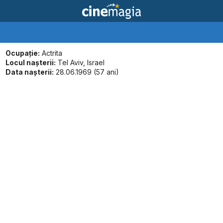
Ocupație:
Actrita
Locul naşterii:
Tel Aviv, Israel
Data naşterii:
28.06.1969 (57 ani)