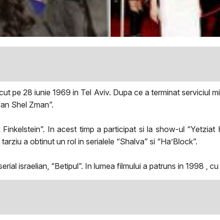
cut pe 28 iunie 1969 in Tel Aviv. Dupa ce a terminat serviciul mi
Inyan Shel Zman”.
k Finkelstein”. In acest timp a participat si la show-ul “Yetziat
 tarziu a obtinut un rol in serialele “Shalva” si “Ha’Block”.
erial israelian, “Betipul”. In lumea filmului a patruns in 1998 , c