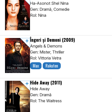
Ha-Asonot Shel Nina
Gen: Dramă, Comedie
Rol: Nina
Îngeri și Demoni
(2009)
Angels & Demons
Gen: Mister, Thriller
Rol: Vittoria Vetra
Max
Rakuten
Hide Away
(2011)
Hide Away
Gen: Dramă
Rol: The Waitress