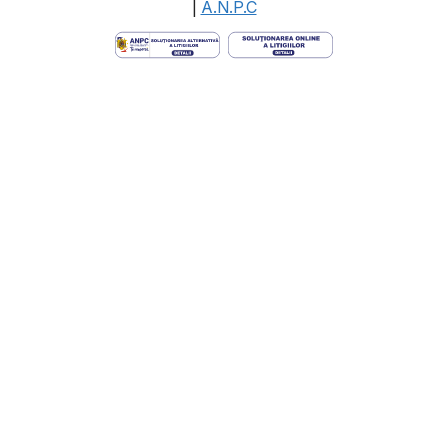
|
A.N.P.C