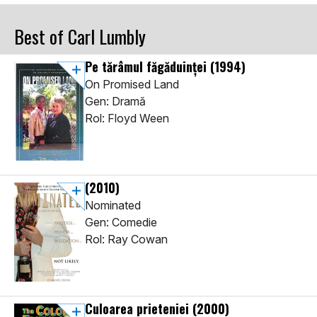
Best of Carl Lumbly
Pe tărâmul făgăduinței
(1994)
On Promised Land
Gen: Dramă
Rol: Floyd Ween
(2010)
Nominated
Gen: Comedie
Rol: Ray Cowan
Culoarea prieteniei
(2000)