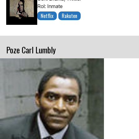
Rol: Inmate
Netflix
Rakuten
Poze Carl Lumbly