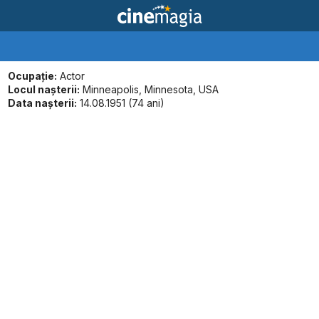
Ocupație:
Actor
Locul naşterii:
Minneapolis, Minnesota, USA
Data naşterii:
14.08.1951 (74 ani)