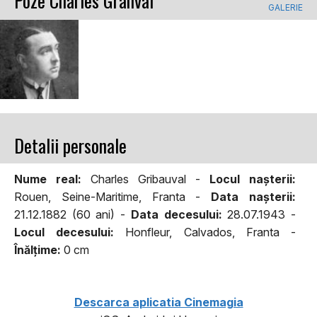
Poze Charles Granval
GALERIE
Detalii personale
Nume real:
Charles Gribauval -
Locul naşterii:
Rouen, Seine-Maritime, Franta -
Data naşterii:
21.12.1882 (60 ani) -
Data decesului:
28.07.1943 -
Locul decesului:
Honfleur, Calvados, Franta -
Înălţime:
0 cm
Descarca aplicatia Cinemagia