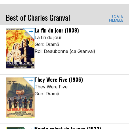
Best of Charles Granval
TOATE
FILMELE
La fin du jour
(1939)
La fin du jour
Gen: Dramă
Rol: Deaubonne (ca Granval)
They Were Five
(1936)
They Were Five
Gen: Dramă
Boudu salvat de la inec
(1932)