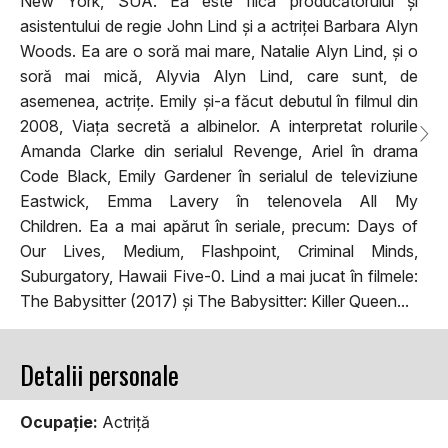
New York, SUA. Ea este fiica producătorului și
asistentului de regie John Lind și a actriței Barbara Alyn
Woods. Ea are o soră mai mare, Natalie Alyn Lind, și o
soră mai mică, Alyvia Alyn Lind, care sunt, de
asemenea, actrițe. Emily și-a făcut debutul în filmul din
2008, Viața secretă a albinelor. A interpretat rolurile
Amanda Clarke din serialul Revenge, Ariel în drama
Code Black, Emily Gardener în serialul de televiziune
Eastwick, Emma Lavery în telenovela All My
Children. Ea a mai apărut în seriale, precum: Days of
Our Lives, Medium, Flashpoint, Criminal Minds,
Suburgatory, Hawaii Five-0. Lind a mai jucat în filmele:
The Babysitter (2017) și The Babysitter: Killer Queen...
Detalii personale
Ocupaţie:
Actriţă