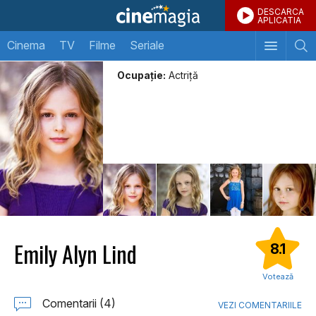
DESCARCA
APLICATIA
Cinema
TV
Filme
Seriale
Ocupație:
Actriţă
Emily Alyn Lind
8.1
Votează
Comentarii (4)
VEZI COMENTARIILE