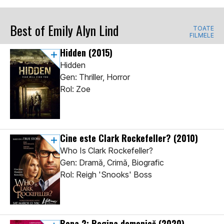
Best of Emily Alyn Lind
TOATE
FILMELE
Hidden
(2015)
Hidden
Gen: Thriller, Horror
Rol: Zoe
Cine este Clark Rockefeller?
(2010)
Who Is Clark Rockefeller?
Gen: Dramă, Crimă, Biografic
Rol: Reigh 'Snooks' Boss
Bona 2: Regina demonică
(2020)