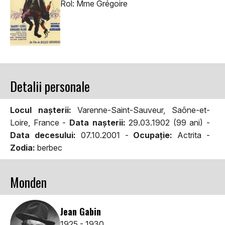
Rol: Mme Grégoire
Detalii personale
Locul naşterii:
Varenne-Saint-Sauveur, Saône-et-
Loire, France -
Data naşterii:
29.03.1902 (99 ani) -
Data decesului:
07.10.2001 -
Ocupaţie:
Actrita -
Zodia:
berbec
Monden
Jean Gabin
1925 - 1930