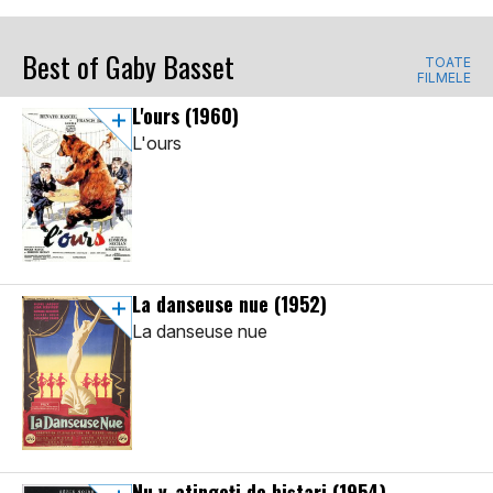
Best of Gaby Basset
TOATE
FILMELE
L'ours
(1960)
L'ours
La danseuse nue
(1952)
La danseuse nue
Nu v-atingeți de biștari
(1954)