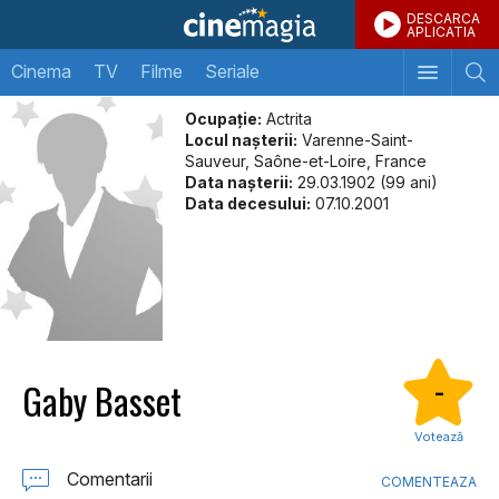
DESCARCA
APLICATIA
Cinema
TV
Filme
Seriale
Ocupație:
Actrita
Locul naşterii:
Varenne-Saint-
Sauveur, Saône-et-Loire, France
Data naşterii:
29.03.1902 (99 ani)
Data decesului:
07.10.2001
Gaby Basset
-
Votează
Comentarii
COMENTEAZA